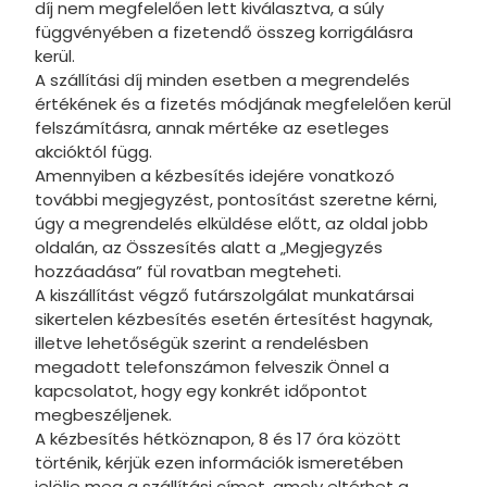
díj nem megfelelően lett kiválasztva, a súly
függvényében a fizetendő összeg korrigálásra
kerül.
A szállítási díj minden esetben a megrendelés
értékének és a fizetés módjának megfelelően kerül
felszámításra, annak mértéke az esetleges
akcióktól függ.
Amennyiben a kézbesítés idejére vonatkozó
további megjegyzést, pontosítást szeretne kérni,
úgy a megrendelés elküldése előtt, az oldal jobb
oldalán, az Összesítés alatt a „Megjegyzés
hozzáadása” fül rovatban megteheti.
A kiszállítást végző futárszolgálat munkatársai
sikertelen kézbesítés esetén értesítést hagynak,
illetve lehetőségük szerint a rendelésben
megadott telefonszámon felveszik Önnel a
kapcsolatot, hogy egy konkrét időpontot
megbeszéljenek.
A kézbesítés hétköznapon, 8 és 17 óra között
történik, kérjük ezen információk ismeretében
jelölje meg a szállítási címet, amely eltérhet a