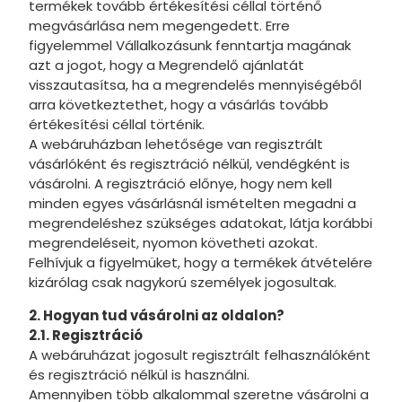
termékek tovább értékesítési céllal történő
Squid G
megvásárlása nem megengedett. Erre
figyelemmel Vállalkozásunk fenntartja magának
Trónok h
azt a jogot, hogy a Megrendelő ajánlatát
visszautasítsa, ha a megrendelés mennyiségéből
Stumble 
arra következtethet, hogy a vásárlás tovább
értékesítési céllal történik.
Trollok
A webáruházban lehetősége van regisztrált
Grincs
vásárlóként és regisztráció nélkül, vendégként is
vásárolni. A regisztráció előnye, hogy nem kell
Beetlejui
minden egyes vásárlásnál ismételten megadni a
megrendeléshez szükséges adatokat, látja korábbi
Pusheen
megrendeléseit, nyomon követheti azokat.
Tom és J
Felhívjuk a figyelmüket, hogy a termékek átvételére
kizárólag csak nagykorú személyek jogosultak.
Zene
2. Hogyan tud vásárolni az oldalon?
Scooby-
2.1. Regisztráció
A webáruházat jogosult regisztrált felhasználóként
PlayStati
és regisztráció nélkül is használni.
Amennyiben több alkalommal szeretne vásárolni a
Disney Sz