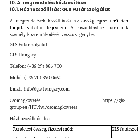
10. A megrendelés kézbesítése
10.1. Házhozszállítás: GLS Futárszolgálat
A megrendelések kiszállítását az ország egész
területén
tudjuk vállalni, teljesíteni
. A kiszállításhoz harmadik
személy közreműködését vesszük igénybe.
GLS Futárszolgálat
GLS Hungary
Telefon: (+36 29) 886 700
Mobil: (+36 20) 890-0660
Email: info@gls-hungary.com
Csomagkövetés: https://gls-
group.eu/HU/hu/csomagkovetes
Házhozszállítás díja
Rendelési összeg, fizetési mód:
GLS futárszol