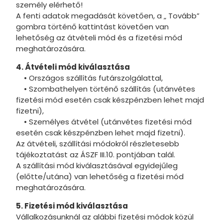
személy elérhető!
A fenti adatok megadását követően, a „ Tovább”
gombra történő kattintást követően van
lehetőség az átvételi mód és a fizetési mód
meghatározására.
4. Átvételi mód kiválasztása
• Országos szállítás futárszolgálattal,
• Szombathelyen történő szállítás (utánvétes
fizetési mód esetén csak készpénzben lehet majd
fizetni),
• Személyes átvétel (utánvétes fizetési mód
esetén csak készpénzben lehet majd fizetni).
Az átvételi, szállítási módokról részletesebb
tájékoztatást az ÁSZF III.10. pontjában talál.
A szállítási mód kiválasztásával egyidejűleg
(előtte/utána) van lehetőség a fizetési mód
meghatározására.
5. Fizetési mód kiválasztása
Vállalkozásunknál az alábbi fizetési módok közül