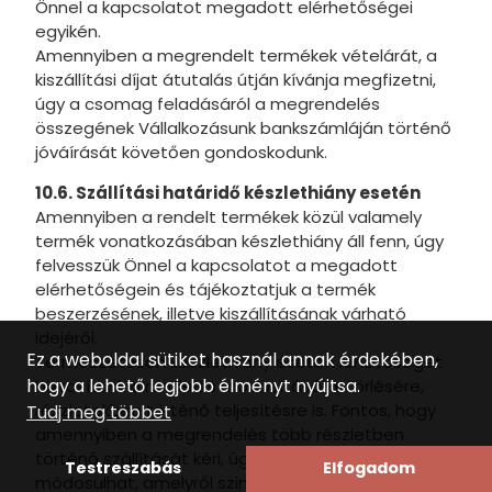
Önnel a kapcsolatot megadott elérhetőségei
egyikén.
Amennyiben a megrendelt termékek vételárát, a
kiszállítási díjat átutalás útján kívánja megfizetni,
úgy a csomag feladásáról a megrendelés
összegének Vállalkozásunk bankszámláján történő
jóváírását követően gondoskodunk.
10.6. Szállítási határidő készlethiány esetén
Amennyiben a rendelt termékek közül valamely
termék vonatkozásában készlethiány áll fenn, úgy
felvesszük Önnel a kapcsolatot a megadott
elérhetőségein és tájékoztatjuk a termék
beszerzésének, illetve kiszállításának várható
idejéről.
Ez a weboldal sütiket használ annak érdekében,
Természetesen készlethiány esetén lehetőséget
hogy a lehető legjobb élményt nyújtsa.
biztosítunk a rendelés módosítására, törlésére,
részletekben történő teljesítésre is. Fontos, hogy
Tudj meg többet
amennyiben a megrendelés több részletben
történő szállítását kéri, úgy a kiszállítás díja
Testreszabás
Elfogadom
módosulhat, amelyről szintén írásban tájékoztatni