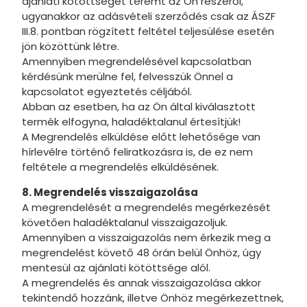
ajánlati kötöttséget teremt az Ön részéről,
ugyanakkor az adásvételi szerződés csak az ÁSZF
III.8. pontban rögzített feltétel teljesülése esetén
jön közöttünk létre.
Amennyiben megrendelésével kapcsolatban
kérdésünk merülne fel, felvesszük Önnel a
kapcsolatot egyeztetés céljából.
Abban az esetben, ha az Ön által kiválasztott
termék elfogyna, haladéktalanul értesítjük!
A Megrendelés elküldése előtt lehetősége van
hírlevélre történő feliratkozásra is, de ez nem
feltétele a megrendelés elküldésének.
8. Megrendelés visszaigazolása
A megrendelését a megrendelés megérkezését
követően haladéktalanul visszaigazoljuk.
Amennyiben a visszaigazolás nem érkezik meg a
megrendelést követő 48 órán belül Önhöz, úgy
mentesül az ajánlati kötöttsége alól.
A megrendelés és annak visszaigazolása akkor
tekintendő hozzánk, illetve Önhöz megérkezettnek,