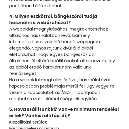
pontjában tájékozódhat.
4. Milyen eszközről, böngészőről tudja
használni a webáruházat?
A weboldal megnyitásához, megtekintéséhez
általános használatban lévő, bármely
internetezésre szolgáló böngészőprogram
elegendő. Sajnos rajtunk kívül álló okból
előfordulhat, hogy egyes böngészők az
általánostól eltérő beállításokat alkalmaznak, így
az ebből eredő károkért nem vállalunk
felelősséget.
Ha a weboldal megtekintésével, használatával
kapcsolatban problémája merül fel, úgy vegye fel
velünk a kapcsolatot az ÁSZF I.1. pontjában
meghatározott elérhetőségeink egyikén.
5. Hova szállítunk ki? Van-e minimum rendelési
érték? Van kiszállítási díj?
Kiszállítási terület
Megrendelési minimum