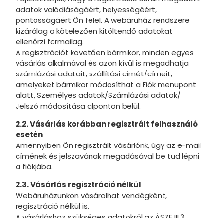
Unikorni
adatok valódiáságáért, helyességéért,
pontosságáért Ön felel. A webáruház rendszere
Húsvét
kizárólag a kötelezően kitöltendő adatokat
ellenőrzi formailag.
Film és M
A regisztrációt követően bármikor, minden egyes
K-pop D
vásárlás alkalmával és azon kívül is megadhatja
számlázási adatait, szállítási címét/címeit,
Kapibara
amelyeket bármikor módosíthat a Fiók menüpont
alatt, Személyes adatok/Számlázási adatok/
Brainrot
Jelszó módosítása alponton belül.
Bosszúáll
2.2. Vásárlás korábban regisztrált felhasználó
esetén
Bluey
Amennyiben Ön regisztrált vásárlónk, úgy az e-mail
címének és jelszavának megadásával be tud lépni
a fiókjába.
2.3. Vásárlás regisztráció nélkül
Webáruházunkon vásárolhat vendégként,
regisztráció nélkül is.
A vásárláshoz szükséges adatokról az ÁSZF III.3.