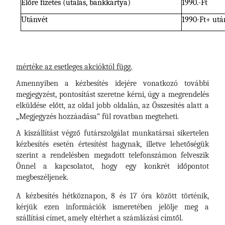
Előre fizetés (utalás, bankkártya)
1990.-Ft
Utánvét
1990-Ft+ után
A szállítási díj minden esetben a megrendelés értékének és
a fizetés módjának megfelelően kerül felszámításra, annak
mértéke az esetleges akcióktól függ.
Amennyiben a kézbesítés idejére vonatkozó további
megjegyzést, pontosítást szeretne kérni, úgy a megrendelés
elküldése előtt, az oldal jobb oldalán, az Összesítés alatt a
„Megjegyzés hozzáadása” fül rovatban megteheti.
A kiszállítást végző futárszolgálat munkatársai sikertelen
kézbesítés esetén értesítést hagynak, illetve lehetőségük
szerint a rendelésben megadott telefonszámon felveszik
Önnel a kapcsolatot, hogy egy konkrét időpontot
megbeszéljenek.
A kézbesítés hétköznapon, 8 és 17 óra között történik,
kérjük ezen információk ismeretében jelölje meg a
szállítási címet, amely eltérhet a számlázási címtől.