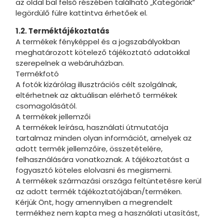
az oldal bal felső részében található „Kategóriák”
legördülő fülre kattintva érhetőek el.
1.2. Terméktájékoztatás
A termékek fényképpel és a jogszabályokban
meghatározott kötelező tájékoztató adatokkal
szerepelnek a webáruházban.
Termékfotó
A fotók kizárólag illusztrációs célt szolgálnak,
eltérhetnek az aktuálisan elérhető termékek
csomagolásától.
A termékek jellemzői
A termékek leírása, használati útmutatója
tartalmaz minden olyan információt, amelyek az
adott termék jellemzőire, összetételére,
felhasználására vonatkoznak. A tájékoztatást a
fogyasztó köteles elolvasni és megismerni.
A termékek származási országa feltüntetésre kerül
az adott termék tájékoztatójában/terméken.
Kérjük Önt, hogy amennyiben a megrendelt
termékhez nem kapta meg a használati utasítást,