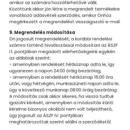
amikor az számára hozzáférhetővé válik.
Közöttünk akkor jön létre a megrendelt termékekre
vonatkozó adásvételi szerződés, amikor Önhöz
megérkezett a megrendelést visszaigazoló e-mail.
9. Megrendelés módosítása
Ön jogosult megrendelését, a korábbi rendelési
számra történő hivatkozással módosítani az ÁSZF
I.1. pontjában megadott elérhetőségeink egyikén
az alábbiak szerint:
- amennyiben rendelését hétköznap adta le, így
ugyanezen a napon 24:00 óráig bezárólag,
- amennyiben a rendelését hétköznap 16:00 óra
után, vagy hétvégén, munkaszüneti napon adta le,
úgy a következő munkanap 08:00 óráig bezárólag.
A módosítás csak akkor sikeres, ha vissza tudtuk
igazolni kérését, amennyiben a módosítás iránti
kérelme bizonyos okokból nem volt teljesíthető,
úgy jogosult az ÁSZF IV. pontjában
meghatározottak szerint elállni a szerződéstől.