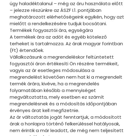
úgy haladéktalanul – még az áru használata előtt
– jelezze részünkre az ÁSZF I.1. pontjában
meghatározott elérhetőségeink egyikén, hogy azt
mielőtt a rendelkezésére tudjuk bocsátani.
Termékek fogyasztói ára, egységára
A termékek ára az adót és egyéb kötelező
terheket is tartalmazza. Az árak magyar forintban
(Ft) értendőek.
Vállalkozásunk a megrendeléskor feltüntetett
fogyasztói áron értékesíti Ön részére termékeit,
vagyis az ár esetleges módosulása a
megrendelést követően nem hat ki a megrendelt
termék árára, kivéve, ha a megrendelés
folyamatában később a mennyiséget
megváltoztatta, mely esetben ez számít
megrendelésnek és a módosítás időpontjában
érvényes árat kell megfizetnie.
Az ár változtatás jogát fenntartjuk, a módosított
árak a honlapra történő felkerüléssel hatályosak,
nem érintik a már leadott, de még nem teljesített