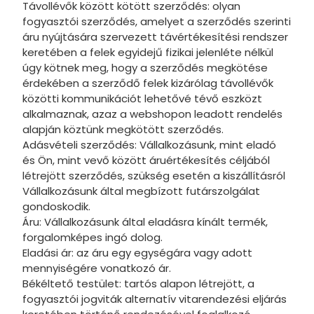
Távollévők között kötött szerződés: olyan
fogyasztói szerződés, amelyet a szerződés szerinti
Pokémon
áru nyújtására szervezett távértékesítési rendszer
Sam a tű
keretében a felek egyidejű fizikai jelenléte nélkül
úgy kötnek meg, hogy a szerződés megkötése
Fantasy
érdekében a szerződő felek kizárólag távollévők
közötti kommunikációt lehetővé tévő eszközt
Snoopy
alkalmaznak, azaz a webshopon leadott rendelés
Sonic
alapján köztünk megkötött szerződés.
Adásvételi szerződés: Vállalkozásunk, mint eladó
Star War
és Ön, mint vevő között áruértékesítés céljából
létrejött szerződés, szükség esetén a kiszállításról
Stranger 
Vállalkozásunk által megbízott futárszolgálat
gondoskodik.
Super Ma
Áru: Vállalkozásunk által eladásra kínált termék,
Superma
forgalomképes ingó dolog.
Eladási ár: az áru egy egységára vagy adott
Színes
mennyiségére vonatkozó ár.
Békéltető testület: tartós alapon létrejött, a
Tini Nind
fogyasztói jogviták alternatív vitarendezési eljárás