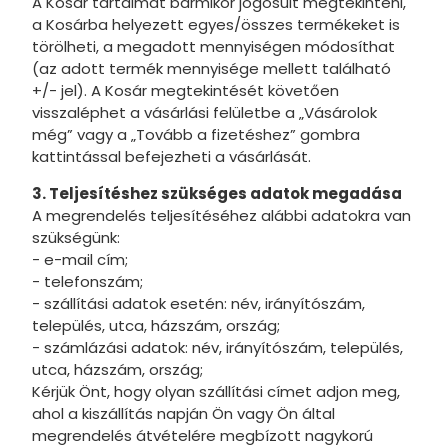
A Kosár tartalmát bármikor jogosult megtekinteni,
a Kosárba helyezett egyes/összes termékeket is
törölheti, a megadott mennyiségen módosíthat
(az adott termék mennyisége mellett található
+/- jel). A Kosár megtekintését követően
visszaléphet a vásárlási felületbe a „Vásárolok
még” vagy a „Tovább a fizetéshez” gombra
kattintással befejezheti a vásárlását.
3. Teljesítéshez szükséges adatok megadása
A megrendelés teljesítéséhez alábbi adatokra van
szükségünk:
- e-mail cím;
- telefonszám;
- szállítási adatok esetén: név, irányítószám,
település, utca, házszám, ország;
- számlázási adatok: név, irányítószám, település,
utca, házszám, ország;
Kérjük Önt, hogy olyan szállítási címet adjon meg,
ahol a kiszállítás napján Ön vagy Ön által
megrendelés átvételére megbízott nagykorú