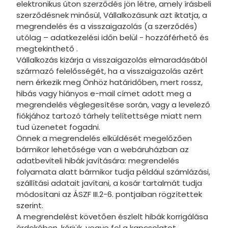
elektronikus úton szerződés jön létre, amely írásbeli
Thomas é
szerződésnek minősül, Vállalkozásunk azt iktatja, a
Transfor
megrendelés és a visszaigazolás (a szerződés)
utólag – adatkezelési időn belül - hozzáférhető és
Disney 10
megtekinthető .
Vállalkozás kizárja a visszaigazolás elmaradásából
Disney B
származó felelősségét, ha a visszaigazolás azért
nem érkezik meg Önhöz határidőben, mert rossz,
Wednesd
hibás vagy hiányos e-mail címet adott meg a
Deadpool
megrendelés véglegesítése során, vagy a levelező
fiókjához tartozó tárhely telítettsége miatt nem
Fisher-Pr
tud üzenetet fogadni.
Önnek a megrendelés elküldését megelőzően
Naruto
bármikor lehetősége van a webáruházban az
Play-Doh
adatbeviteli hibák javítására: megrendelés
folyamata alatt bármikor tudja például számlázási,
Clemento
szállítási adatait javítani, a kosár tartalmát tudja
módosítani az ÁSZF III.2-6. pontjaiban rögzítettek
Crazy Ch
szerint.
A megrendelést követően észlelt hibák korrigálása
Disney Cl
érdekében, kérjük, vegye fel a kapcsolatot