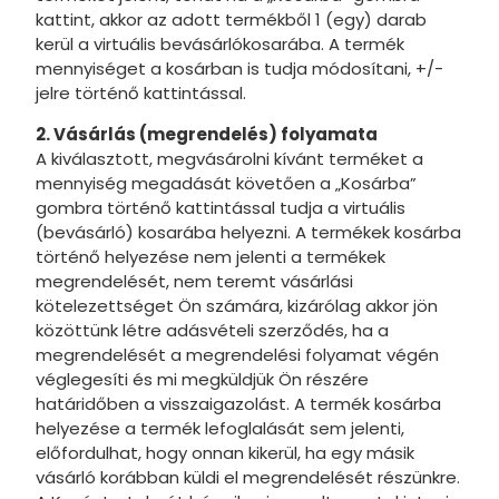
kattint, akkor az adott termékből 1 (egy) darab
kerül a virtuális bevásárlókosarába. A termék
mennyiséget a kosárban is tudja módosítani, +/-
jelre történő kattintással.
2. Vásárlás (megrendelés) folyamata
A kiválasztott, megvásárolni kívánt terméket a
mennyiség megadását követően a „Kosárba”
gombra történő kattintással tudja a virtuális
(bevásárló) kosarába helyezni. A termékek kosárba
történő helyezése nem jelenti a termékek
megrendelését, nem teremt vásárlási
kötelezettséget Ön számára, kizárólag akkor jön
közöttünk létre adásvételi szerződés, ha a
megrendelését a megrendelési folyamat végén
véglegesíti és mi megküldjük Ön részére
határidőben a visszaigazolást. A termék kosárba
helyezése a termék lefoglalását sem jelenti,
előfordulhat, hogy onnan kikerül, ha egy másik
vásárló korábban küldi el megrendelését részünkre.