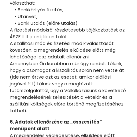
választhat:
• Bankkártyás fizetés,
• Utánvét,
• Banki utalás (előre utalás).
A fizetési módokról részletesebb tájékoztatást az
ÁSZF III.11. pontjában talál.
A szállítási mód és fizetési mód kiválasztását
követően, a megrendelés elküldése előtt még
lehetősége lesz adatait ellenőrizni.
Amennyiben Ön korábban már úgy rendelt tőlünk,
hogy a csomagot a kiszállítás során nem vette át
(ide nem értve azt az esetet, amikor elállási
jogával élt) tőlünk vagy a megbízott
futárszolgálattól, úgy a Vállalkozásunk a következő
megrendelésének teljesítését a vételár és a
szállítási költségek előre történő megfizetéséhez
kötheti.
6. Adatok ellenőrzése az „összesítés”
menüpont alatt
A megrendelés véglegesítése, elküldése előtt