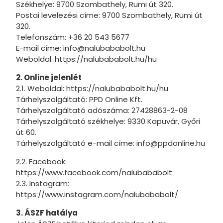
Székhelye: 9700 Szombathely, Rumi út 320.
Disney V
Postai levelezési címe: 9700 Szombathely, Rumi út
320.
Dragon Ba
Telefonszám: +36 20 543 5677
E-mail címe: info@nalubababolt.hu
Anime
Weboldal: https://nalubababolt.hu/hu
Én kicsi 
2. Online jelenlét
2.1. Weboldal: https://nalubababolt.hu/hu
Jármű
Tárhelyszolgáltató: PPD Online Kft.
Sport
Tárhelyszolgáltató adószáma: 27428863-2-08
Tárhelyszolgáltató székhelye: 9330 Kapuvár, Győri
Gabi bab
út 60.
Tárhelyszolgáltató e-mail címe: info@ppdonline.hu
Gamer
2.2. Facebook:
Glam Girl
https://www.facebook.com/nalubababolt
2.3. Instagram:
Harry Pot
https://www.instagram.com/nalubababolt/
Hello Kitt
3. ÁSZF hatálya
Erdei he