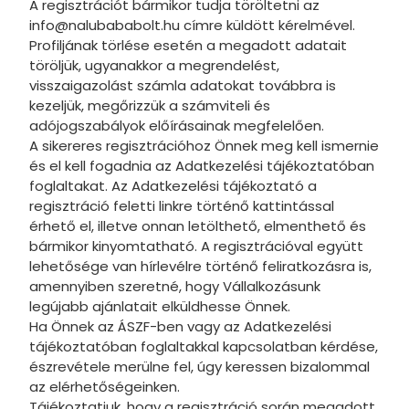
Szilaj
A regisztrációt bármikor tudja töröltetni az
info@nalubababolt.hu címre küldött kérelmével.
Disney Al
Profiljának törlése esetén a megadott adatait
töröljük, ugyanakkor a megrendelést,
Disney Dr.
visszaigazolást számla adatokat továbbra is
kezeljük, megőrizzük a számviteli és
Xbox
adójogszabályok előírásainak megfelelően.
Cartoon 
A sikereres regisztrációhoz Önnek meg kell ismernie
és el kell fogadnia az Adatkezelési tájékoztatóban
Garfield
foglaltakat. Az Adatkezelési tájékoztató a
regisztráció feletti linkre történő kattintással
Playmobil
érhető el, illetve onnan letölthető, elmenthető és
bármikor kinyomtatható. A regisztrációval együtt
Bob, a me
lehetősége van hírlevélre történő feliratkozásra is,
FCB, FC 
amennyiben szeretné, hogy Vállalkozásunk
legújabb ajánlatait elküldhesse Önnek.
Dóra, a f
Ha Önnek az ÁSZF-ben vagy az Adatkezelési
tájékoztatóban foglaltakkal kapcsolatban kérdése,
Wicked
észrevétele merülne fel, úgy keressen bizalommal
Étel, ital
az elérhetőségeinken.
Tájékoztatjuk, hogy a regisztráció során megadott