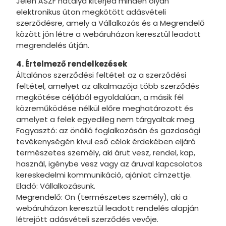
Jelen ÁSZF hatálya kiterjed minden olyan
elektronikus úton megkötött adásvételi
Hot Whee
szerződésre, amely a Vállalkozás és a Megrendelő
között jön létre a webáruházon keresztül leadott
Jurassic 
megrendelés útján.
Katicabo
4. Értelmező rendelkezések
kalandjai
Általános szerződési feltétel: az a szerződési
feltétel, amelyet az alkalmazója több szerződés
Lego
megkötése céljából egyoldalúan, a másik fél
Mancs Őr
közreműködése nélkül előre meghatározott és
amelyet a felek egyedileg nem tárgyaltak meg.
Minecraft
Fogyasztó: az önálló foglalkozásán és gazdasági
tevékenységén kívül eső célok érdekében eljáró
Minyonok
természetes személy, aki árut vesz, rendel, kap,
használ, igénybe vesz vagy az áruval kapcsolatos
Monster 
kereskedelmi kommunikáció, ajánlat címzettje.
Peppa Ma
Eladó: Vállalkozásunk.
Megrendelő: Ön (természetes személy), aki a
Pizsihősö
webáruházon keresztül leadott rendelés alapján
létrejött adásvételi szerződés vevője.
Pókembe