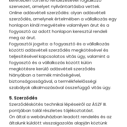
keretében történő rendezésével foglalkozó
Unikornis
szervezet, amelyet nyilvántartásba vettek.
Első szül
Online adásvételi szerződés: olyan adásvételi
szerződés, amelynek értelmében a vállalkozás egy
Láng
honlapon kínál megvételre valamilyen árut és a
fogyasztó az adott honlapon keresztül rendeli
Hallowee
meg az árut.
Esküvő
Fogyasztói jogvita: a fogyasztó és a vállalkozás
közötti adásvételi szerződés megkötésével és
Disney Or
teljesítésével kapcsolatos vitás ügy, valamint a
fogyasztó és a vállalkozás között külön
Disney J
megkötésre kerülő adásvételi szerződés
hiányában a termék minőségével,
Évszakok
biztonságosságával, a termékfelelősségi
Űr
szabályok alkalmazásával összefüggő vitás ügy.
Anyák na
5. Szerződés
Szerződéskötés technikai lépéseiről az ÁSZF III.
Valentin 
pontjában talál részletes tájékoztatást.
Ön által a webáruházban leadott rendelés és az
LOL Surpr
általunk küldött visszaigazolás alapján köztünk