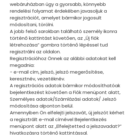
webáruházban úgy a gyorsabb, könnyebb
A Simpso
rendelési folyamat érdekében javasoljuk a
regisztrációt, amelyet bármikor jogosult
Super Wi
módosítani, törölni.
A jobb felső sarokban található személy ikonra
Real Mad
történő kattintást követően, az „Új fiók
létrehozása” gombra történő lépéssel tud
Bakugan
regisztrálni az oldalon.
WOW Gen
Regisztrációhoz Önnek az alábbi adatokat kell
megadnia:
NASA
- e-mail cím, jelszó, jelszó megerősítése,
keresztnév, vezetéknév.
A nagy p
A regisztrációs adatok bármikor módosíthatóak
bejelentkezést követően a Fiók menüpont alatt,
Hősakad
Személyes adatok/Számlázási adatok/ Jelszó
Power Ra
módosítása alponton belül.
Amennyiben Ön elfelejti jelszavát, új jelszót kérhet
Hunter X 
a regisztrált e-mail címével Bejelentkezés
menüpont alatt az „Elfelejtetted a jelszavadat?”
Így neve
hivatkozásra történő kattintással.