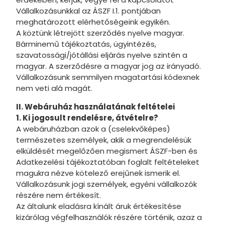
Kalóz
Vállalkozásunkkal az ÁSZF I.1. pontjában
meghatározott elérhetőségeink egyikén.
Emoji
A köztünk létrejött szerződés nyelve magyar.
Bárminemű tájékoztatás, ügyintézés,
Karácson
szavatossági/jótállási eljárás nyelve szintén a
magyar. A szerződésre a magyar jog az irányadó.
Disney Da
Vállalkozásunk semmilyen magatartási kódexnek
Disney Ma
nem veti alá magát.
One Piec
II. Webáruház használatának feltételei
1. Ki jogosult rendelésre, átvételre?
Mása és
A webáruházban azok a (cselekvőképes)
természetes személyek, akik a megrendelésük
Spongya
elküldését megelőzően megismert ÁSZF-ben és
Az Igazsá
Adatkezelési tájékoztatóban foglalt feltételeket
magukra nézve kötelező erejűnek ismerik el.
Disney G
Vállalkozásunk jogi személyek, egyéni vállalkozók
részére nem értékesít.
Hupikék t
Az általunk eladásra kínált áruk értékesítése
kizárólag végfelhasználók részére történik, azaz a
Kung Fu 