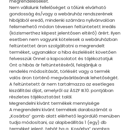
megrendeléseket.
Nem vállalunk fellelőséget a tőlünk elvárható
gondosság és/vagy a webáruház rendszerének
hibájából eredő, mindenki számára nyilvánvalóan
felismerhető módon tévesen feltüntetett irreális
(közismerthez képest jelentősen eltérő) árért. Ilyen
esetben nem vagyunk kötelesek a webáruházban
feltüntettet áron szolgáltatni a megrendelt
terméket, ugyanakkor a hiba észlelését követően
felvesszük Önnel a kapcsolatot és tájékoztatjuk
Önt a hibás ár feltüntetéséről, felajánljuk a
rendelés módosítását, törlését vagy a termék
valós áron történő megvásárlásának lehetőségét.
A feltüntetett ár nem tartalmazza az esetleges
kiszállítási díjat, amelyről az ÁSZF III.10. pontjában
részletes tájékoztatást talál.
Megrendelni kívánt termékek mennyisége
A megrendelni kívánt termékek darabszámát a
„Kosárba” gomb alatt elérhető legördülő menüben
tudja módosítani, az alapbeállítás 1 (egy) db
terméket jelent, tehát ha a „Kosárba” gombra