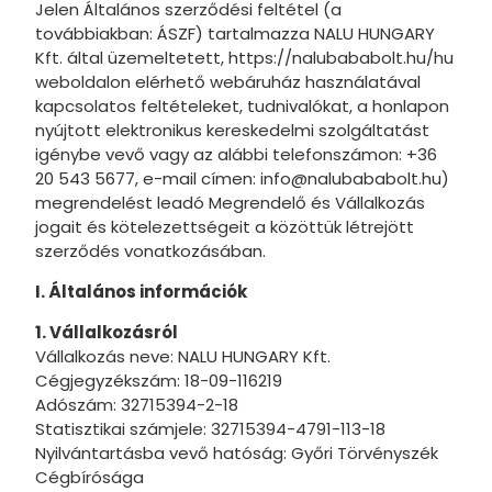
Jelen Általános szerződési feltétel (a
Csomagtermékek
Disney Cs
Baba Téi 
Fehérne
Ágytakar
Harisnya
Gyerek Té
Pohár
Kalap, cs
Társasját
I-Size 40
továbbiakban: ÁSZF) tartalmazza NALU HUNGARY
Kft. által üzemeltetett, https://nalubababolt.hu/hu
Gyerek Ruházat
Disney D
Baba Téli
Arctörlő /
Gyerek F
Gyerek H
Asztalter
Ajándékz
Plüssjáté
I-Size 12
weboldalon elérhető webáruház használatával
Gyerek Ruházat / Lábbeli
Disney Lil
Gyerek Pu
Gyerek Pu
Asztali d
Jelmez
I-Size 4
kapcsolatos feltételeket, tudnivalókat, a honlapon
nyújtott elektronikus kereskedelmi szolgáltatást
Parti kellék
Disney E
Gyerek N
Gyerek K
Szalvéta
Latex lég
I-Size 4
igénybe vevő vagy az alábbi telefonszámon: +36
20 543 5677, e-mail címen: info@nalubababolt.hu)
Kiegészítők
Disney H
Gyerek Pó
Party sze
I-Size 13
megrendelést leadó Megrendelő és Vállalkozás
jogait és kötelezettségeit a közöttük létrejött
Gyerekdivat / Kiegészítő
Disney J
Meghívó,
szerződés vonatkozásában.
Outlet Disney termékek
Karácson
Pohár
I. Általános információk
Játék / Gyerekszoba
Disney W
Asztalter
1. Vállalkozásról
II. osztályú termékek
Disney M
Asztali dí
Vállalkozás neve: NALU HUNGARY Kft.
Cégjegyzékszám: 18-09-116219
Ünnepek / Alkalmak
Disney M
Jelmez ki
Adószám: 32715394-2-18
Statisztikai számjele: 32715394-4791-113-18
Akciós termékek
Disney Mi
Nyilvántartásba vevő hatóság: Győri Törvényszék
Cégbírósága
Party kellékek
Disney V