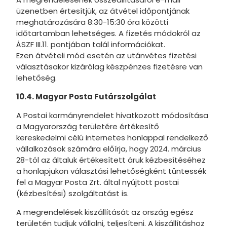
üzenetben értesítjük, az átvétel időpontjának
meghatározására 8:30-15:30 óra közötti
időtartamban lehetséges. A fizetés módokról az
ÁSZF III.11. pontjában talál információkat.
Ezen átvételi mód esetén az utánvétes fizetési
választásakor kizárólag készpénzes fizetésre van
lehetőség.
10.4. Magyar Posta Futárszolgálat
A Postai kormányrendelet hivatkozott módosítása
a Magyarország területére értékesítő
kereskedelmi célú internetes honlappal rendelkező
vállalkozások számára előírja, hogy 2024. március
28-tól az általuk értékesített áruk kézbesítéséhez
a honlapjukon választási lehetőségként tüntessék
fel a Magyar Posta Zrt. által nyújtott postai
(kézbesítési) szolgáltatást is.
A megrendelések kiszállítását az ország egész
területén tudjuk vállalni, teljesíteni. A kiszállításhoz