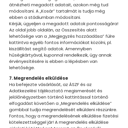
átnézheti megadott adatait, azokon még tud
módosítani. A „Kosár” tartalmát is tudja még
ebben a stádiumban módosítani.
Kérjük, ügyeljen a megadott adatok pontosságára!
Az oldal jobb oldalán, az Összesítés alatt
lehetősége van a „Megjegyzés hozzáadása” fülre
kattintva egyéb fontos információkat közölni, pl.
kiszállítást segítő adatok. Amennyiben
hűségkártyával, kuponnal rendelkezik, úgy annak
érvényesítésére is ebben a lépésben van
lehetősége.
7. Megrendelés elküldése
Ha befejezte vásárlását, az ÁSZF és az
Adatkezelési tájékoztató megismerését és
jelölőnégyzetben történő kattintással történő
elfogadást követően a „Megrendelés elküldése”
gombbal tudja megrendelését elküldeni részünkre.
Fontos, hogy a megrendelésének elküldése fizetési
kötelezettséggel jár! A megrendelés elküldése