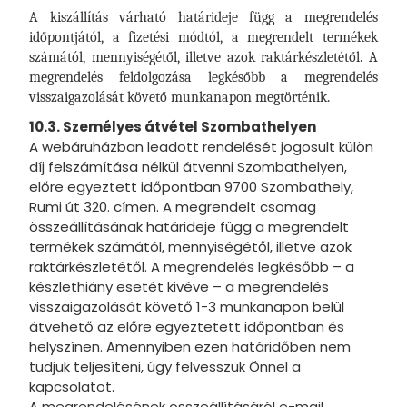
A kiszállítás várható határideje függ a megrendelés
időpontjától, a fizetési módtól, a megrendelt termékek
számától, mennyiségétől, illetve azok raktárkészletétől. A
megrendelés feldolgozása legkésőbb a megrendelés
visszaigazolását követő munkanapon megtörténik.
10.3. Személyes átvétel Szombathelyen
A webáruházban leadott rendelését jogosult külön
díj felszámítása nélkül átvenni Szombathelyen,
előre egyeztett időpontban 9700 Szombathely,
Rumi út 320. címen. A megrendelt csomag
összeállításának határideje függ a megrendelt
termékek számától, mennyiségétől, illetve azok
raktárkészletétől. A megrendelés legkésőbb – a
készlethiány esetét kivéve – a megrendelés
visszaigazolását követő 1-3 munkanapon belül
átvehető az előre egyeztetett időpontban és
helyszínen. Amennyiben ezen határidőben nem
tudjuk teljesíteni, úgy felvesszük Önnel a
kapcsolatot.
A megrendelésének összeállításáról e-mail