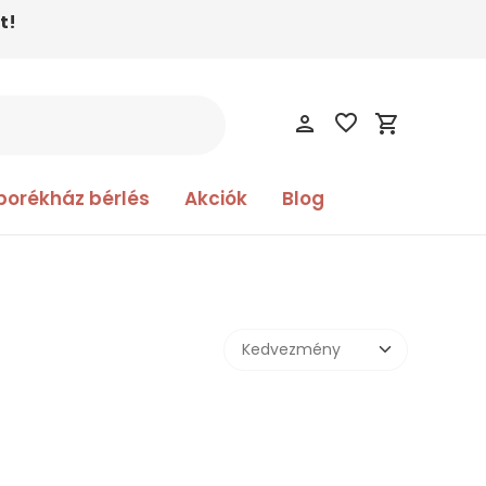
t!
favorite_border
person
shopping_cart
borékház bérlés
Akciók
Blog