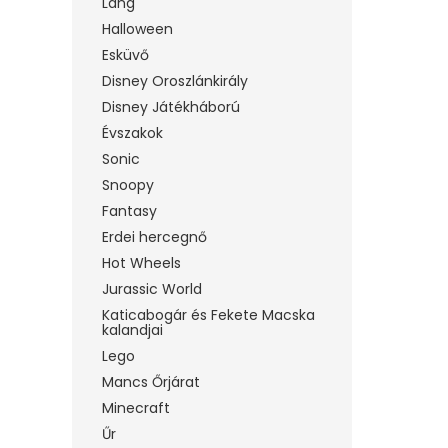
Láng
Halloween
Esküvő
Disney Oroszlánkirály
Disney Játékháború
Évszakok
Sonic
Snoopy
Fantasy
Erdei hercegnő
Hot Wheels
Jurassic World
Katicabogár és Fekete Macska
kalandjai
Lego
Mancs Őrjárat
Minecraft
Űr