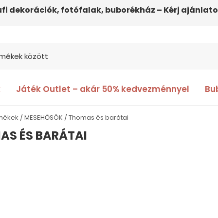
ufi dekorációk, fotófalak, buborékház – Kérj ajánlato
k
Játék Outlet – akár 50% kedvezménnyel
Bu
rmékek
MESEHŐSÖK
Thomas és barátai
AS ÉS BARÁTAI