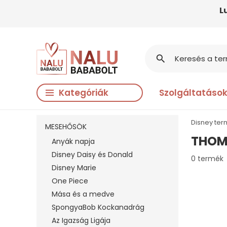
L
search
Kategóriák
Szolgáltatáso
Disney te
MESEHŐSÖK
THOM
Anyák napja
Disney Daisy és Donald
0 termék
Disney Marie
One Piece
Mása és a medve
SpongyaBob Kockanadrág
Az Igazság Ligája