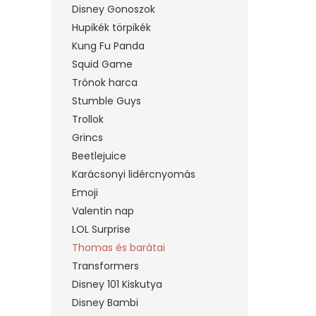
Disney Gonoszok
Hupikék törpikék
Kung Fu Panda
Squid Game
Trónok harca
Stumble Guys
Trollok
Grincs
Beetlejuice
Karácsonyi lidércnyomás
Emoji
Valentin nap
LOL Surprise
Thomas és barátai
Transformers
Disney 101 Kiskutya
Disney Bambi