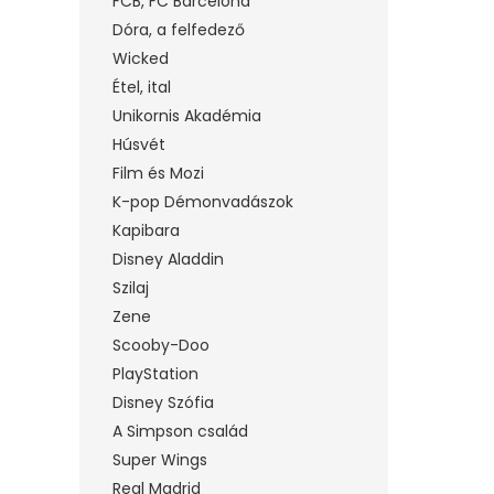
FCB, FC Barcelona
Dóra, a felfedező
Wicked
Étel, ital
Unikornis Akadémia
Húsvét
Film és Mozi
K-pop Démonvadászok
Kapibara
Disney Aladdin
Szilaj
Zene
Scooby-Doo
PlayStation
Disney Szófia
A Simpson család
Super Wings
Real Madrid