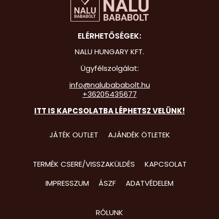
Hot Whee
ELÉRHETŐSÉGEK:
Jurassic 
NALU HUNGARY KFT.
Katicabo
kalandjai
Ügyfélszolgálat:
info@nalubababolt.hu
Lego
+36205435677
Mancs Őr
ITT IS KAPCSOLATBA LÉPHETSZ VELÜNK!
Minecraft
JÁTÉK OUTLET
AJÁNDÉK ÖTLETEK
Minyonok
Monster 
TERMÉK CSERE/VISSZAKÜLDÉS
KAPCSOLAT
Peppa Ma
IMPRESSZUM
ÁSZF
ADATVÉDELEM
Pizsihősö
RÓLUNK
Pókembe