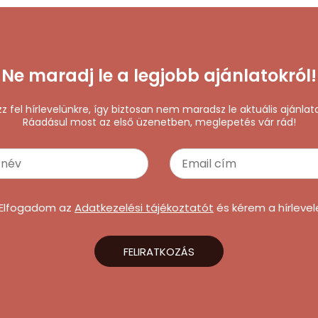
Ne maradj le a legjobb ajánlatokról!
zz fel hírlevelünkre, így biztosan nem maradsz le aktuális ajánlata
Ráadásul most az első üzenetben, meglepetés vár rád!
Elfogadom az
Adatkezelési tájékoztatót
és kérem a hírlevel
FELIRATKOZÁS