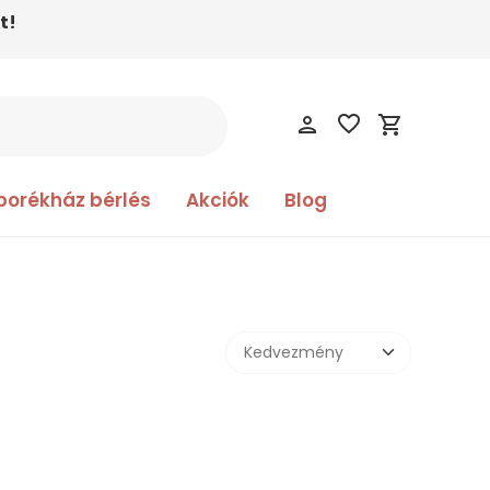
t!
favorite_border
person
shopping_cart
borékház bérlés
Akciók
Blog