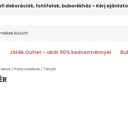
ufi dekorációk, fotófalak, buborékház – Kérj ajánlato
k
Játék Outlet – akár 50% kedvezménnyel
Bu
rmékek
Party kellékek
Tányér
ÉR