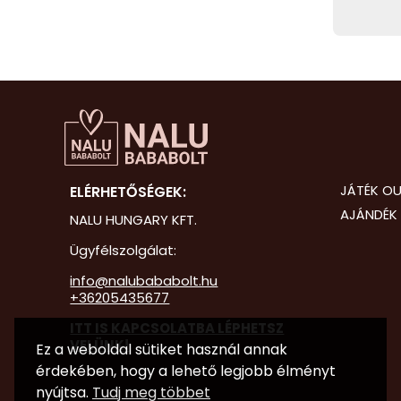
JÁTÉK OU
ELÉRHETŐSÉGEK:
AJÁNDÉK 
NALU HUNGARY KFT.
Ügyfélszolgálat:
info@nalubababolt.hu
+36205435677
ITT IS KAPCSOLATBA LÉPHETSZ
VELÜNK!
Ez a weboldal sütiket használ annak
érdekében, hogy a lehető legjobb élményt
nyújtsa.
Tudj meg többet