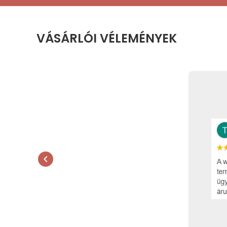
VÁSÁRLÓI VÉLEMÉNYEK
chevron_left