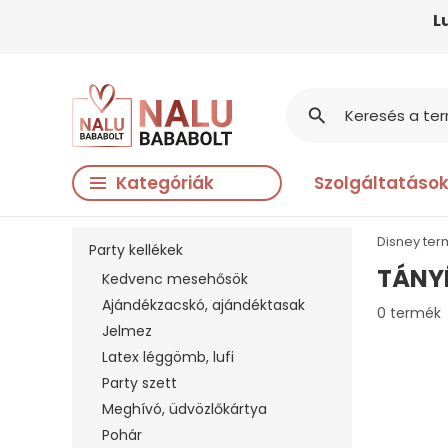
L
search
Kategóriák
Szolgáltatáso
Disney te
Party kellékek
TÁNY
Kedvenc mesehősök
Ajándékzacskó, ajándéktasak
0 termék
Jelmez
Latex léggömb, lufi
Party szett
Meghívó, üdvözlőkártya
Pohár