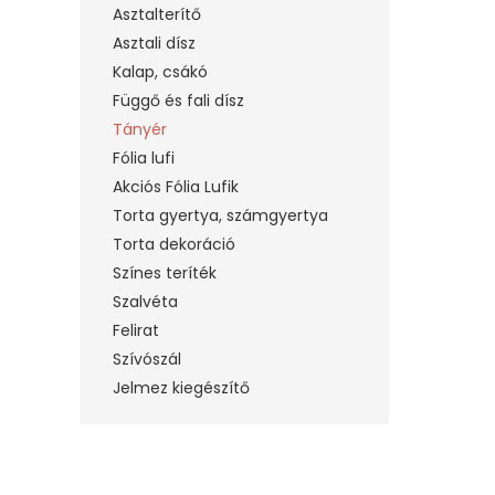
Asztalterítő
Asztali dísz
Kalap, csákó
Függő és fali dísz
Tányér
Fólia lufi
Akciós Fólia Lufik
Torta gyertya, számgyertya
Torta dekoráció
Színes teríték
Szalvéta
Felirat
Szívószál
Jelmez kiegészítő