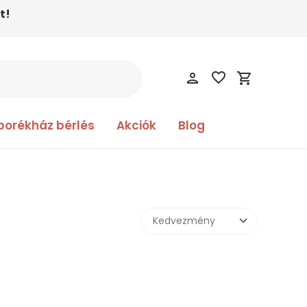
t!
favorite_border
person
shopping_cart
borékház bérlés
Akciók
Blog