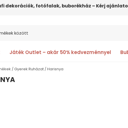
ufi dekorációk, fotófalak, buborékház – Kérj ajánlato
k
Játék Outlet – akár 50% kedvezménnyel
Bu
rmékek
Gyerek Ruházat
Harisnya
SNYA