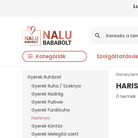
L
search
Kategóriák
Szolgáltatáso
Disney te
Gyerek Ruházat
HARI
Gyerek Ruha / Szoknya
Gyerek Nadrág
0 termék
Gyerek Pulóver
Gyerek Fürdőruha
Harisnya
Gyerek Köntös
Gyerek Melegítő szett