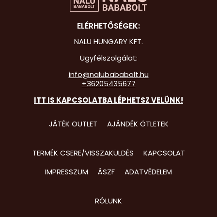
Hot Whee
ELÉRHETŐSÉGEK:
Jurassic 
NALU HUNGARY KFT.
Katicabo
Ügyfélszolgálat:
kalandjai
info@nalubababolt.hu
+36205435677
Lego
ITT IS KAPCSOLATBA LÉPHETSZ VELÜNK!
Mancs Őr
Minecraft
JÁTÉK OUTLET
AJÁNDÉK ÖTLETEK
Minyonok
TERMÉK CSERE/VISSZAKÜLDÉS
KAPCSOLAT
Monster 
IMPRESSZUM
ÁSZF
ADATVÉDELEM
Peppa Ma
Pizsihősö
RÓLUNK
Pókembe