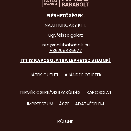
Hot Whee
ELÉRHETŐSÉGEK:
Jurassic 
NALU HUNGARY KFT.
Katicabo
Ügyfélszolgálat:
kalandjai
info@nalubababolt.hu
+36205435677
Lego
ITT IS KAPCSOLATBA LÉPHETSZ VELÜNK!
Mancs Őr
Minecraft
JÁTÉK OUTLET
AJÁNDÉK ÖTLETEK
Minyonok
TERMÉK CSERE/VISSZAKÜLDÉS
KAPCSOLAT
Monster 
IMPRESSZUM
ÁSZF
ADATVÉDELEM
Peppa Ma
Pizsihősö
RÓLUNK
Pókembe