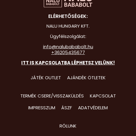
Hot Whee
ELÉRHETŐSÉGEK:
Jurassic 
NALU HUNGARY KFT.
Katicabo
Ügyfélszolgálat:
kalandjai
info@nalubababolt.hu
+36205435677
Lego
ITT IS KAPCSOLATBA LÉPHETSZ VELÜNK!
Mancs Őr
Minecraft
JÁTÉK OUTLET
AJÁNDÉK ÖTLETEK
Minyonok
TERMÉK CSERE/VISSZAKÜLDÉS
KAPCSOLAT
Monster 
IMPRESSZUM
ÁSZF
ADATVÉDELEM
Peppa Ma
Pizsihősö
RÓLUNK
Pókembe