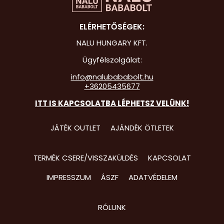
Hot Whee
ELÉRHETŐSÉGEK:
Jurassic 
NALU HUNGARY KFT.
Katicabo
Ügyfélszolgálat:
kalandjai
info@nalubababolt.hu
+36205435677
Lego
ITT IS KAPCSOLATBA LÉPHETSZ VELÜNK!
Mancs Őr
Minecraft
JÁTÉK OUTLET
AJÁNDÉK ÖTLETEK
Minyonok
TERMÉK CSERE/VISSZAKÜLDÉS
KAPCSOLAT
Monster 
IMPRESSZUM
ÁSZF
ADATVÉDELEM
Peppa Ma
Pizsihősö
RÓLUNK
Pókembe