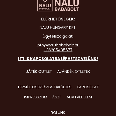
Hot Whee
ELÉRHETŐSÉGEK:
Jurassic 
NALU HUNGARY KFT.
Katicabo
kalandjai
Ügyfélszolgálat:
info@nalubababolt.hu
Lego
+36205435677
Mancs Őr
ITT IS KAPCSOLATBA LÉPHETSZ VELÜNK!
Minecraft
JÁTÉK OUTLET
AJÁNDÉK ÖTLETEK
Minyonok
Monster 
TERMÉK CSERE/VISSZAKÜLDÉS
KAPCSOLAT
Peppa Ma
IMPRESSZUM
ÁSZF
ADATVÉDELEM
Pizsihősö
RÓLUNK
Pókembe