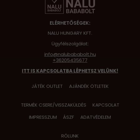
Hot Whee
ELÉRHETŐSÉGEK:
Jurassic 
NALU HUNGARY KFT.
Katicabo
kalandjai
Ügyfélszolgálat:
info@nalubababolt.hu
Lego
+36205435677
Mancs Őr
ITT IS KAPCSOLATBA LÉPHETSZ VELÜNK!
Minecraft
JÁTÉK OUTLET
AJÁNDÉK ÖTLETEK
Minyonok
Monster 
TERMÉK CSERE/VISSZAKÜLDÉS
KAPCSOLAT
Peppa Ma
IMPRESSZUM
ÁSZF
ADATVÉDELEM
Pizsihősö
RÓLUNK
Pókembe