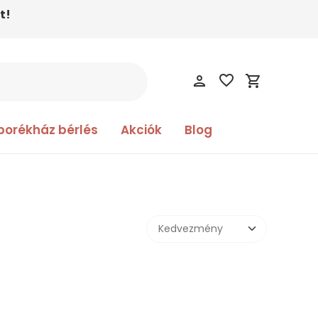
t!
favorite_border
person
shopping_cart
borékház bérlés
Akciók
Blog