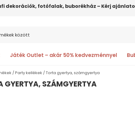
ufi dekorációk, fotófalak, buborékház – Kérj ajánlato
k
Játék Outlet – akár 50% kedvezménnyel
Bu
rmékek
Party kellékek
Torta gyertya, számgyertya
A GYERTYA, SZÁMGYERTYA