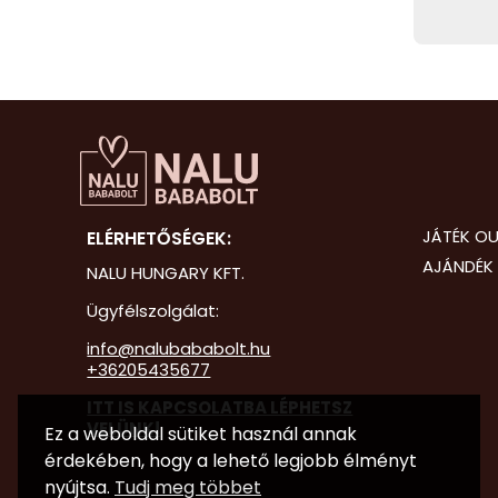
JÁTÉK OU
ELÉRHETŐSÉGEK:
AJÁNDÉK 
NALU HUNGARY KFT.
Ügyfélszolgálat:
info@nalubababolt.hu
+36205435677
ITT IS KAPCSOLATBA LÉPHETSZ
VELÜNK!
Ez a weboldal sütiket használ annak
érdekében, hogy a lehető legjobb élményt
nyújtsa.
Tudj meg többet