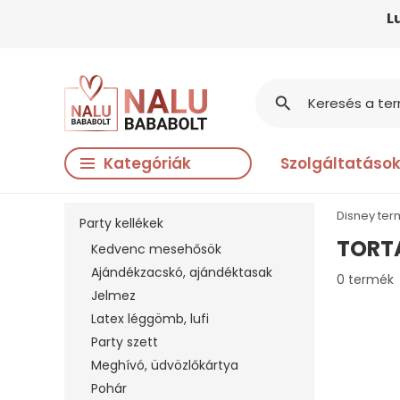
L
search
Kategóriák
Szolgáltatáso
Disney te
Party kellékek
TORT
Kedvenc mesehősök
Ajándékzacskó, ajándéktasak
0 termék
Jelmez
Latex léggömb, lufi
Party szett
Meghívó, üdvözlőkártya
Pohár