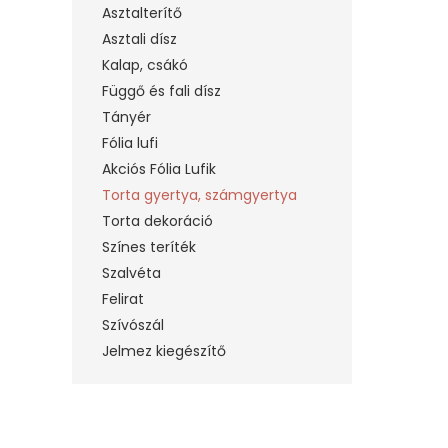
Asztalterítő
Asztali dísz
Kalap, csákó
Függő és fali dísz
Tányér
Fólia lufi
Akciós Fólia Lufik
Torta gyertya, számgyertya
Torta dekoráció
Színes teríték
Szalvéta
Felirat
Szívószál
Jelmez kiegészítő