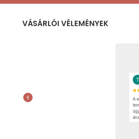
VÁSÁRLÓI VÉLEMÉNYEK
chevron_left