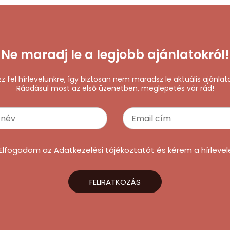
Ne maradj le a legjobb ajánlatokról!
zz fel hírlevelünkre, így biztosan nem maradsz le aktuális ajánlata
Ráadásul most az első üzenetben, meglepetés vár rád!
Elfogadom az
Adatkezelési tájékoztatót
és kérem a hírlevel
FELIRATKOZÁS