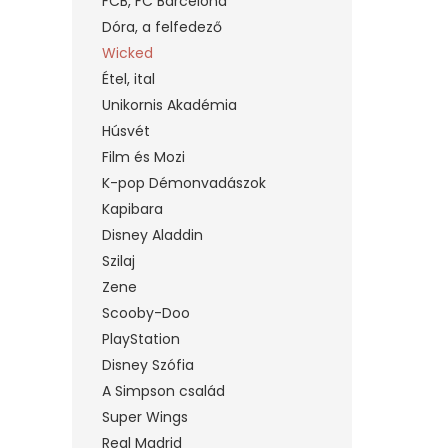
FCB, FC Barcelona
Dóra, a felfedező
Wicked
Étel, ital
Unikornis Akadémia
Húsvét
Film és Mozi
K-pop Démonvadászok
Kapibara
Disney Aladdin
Szilaj
Zene
Scooby-Doo
PlayStation
Disney Szófia
A Simpson család
Super Wings
Real Madrid