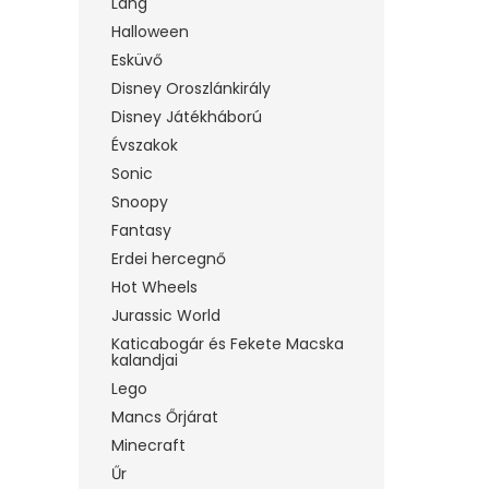
Láng
Halloween
Esküvő
Disney Oroszlánkirály
Disney Játékháború
Évszakok
Sonic
Snoopy
Fantasy
Erdei hercegnő
Hot Wheels
Jurassic World
Katicabogár és Fekete Macska
kalandjai
Lego
Mancs Őrjárat
Minecraft
Űr