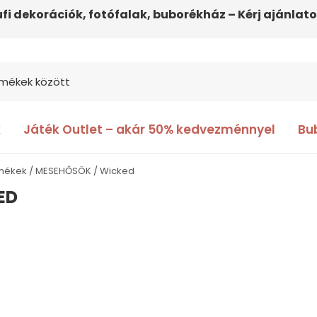
ufi dekorációk, fotófalak, buborékház – Kérj ajánlato
k
Játék Outlet – akár 50% kedvezménnyel
Bu
rmékek
MESEHŐSÖK
Wicked
ED