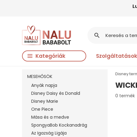
L
search
Kategóriák
Szolgáltatáso
Disney te
MESEHŐSÖK
WICK
Anyák napja
Disney Daisy és Donald
0 termék
Disney Marie
One Piece
Mása és a medve
SpongyaBob Kockanadrág
Az Igazság Ligája