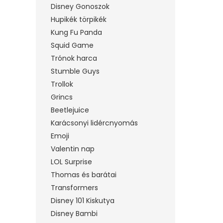
Disney Gonoszok
Hupikék törpikék
Kung Fu Panda
Squid Game
Trónok harca
Stumble Guys
Trollok
Grincs
Beetlejuice
Karácsonyi lidércnyomás
Emoji
Valentin nap
LOL Surprise
Thomas és barátai
Transformers
Disney 101 Kiskutya
Disney Bambi