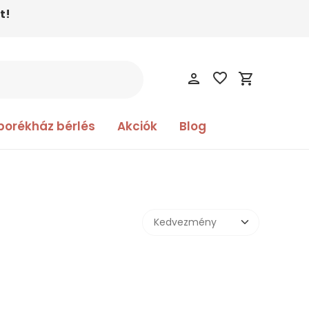
t!
favorite_border
person
shopping_cart
borékház bérlés
Akciók
Blog