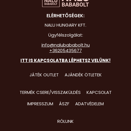
Hot Whee
ELÉRHETŐSÉGEK:
Jurassic 
NALU HUNGARY KFT.
Katicabo
Ügyfélszolgálat:
kalandjai
info@nalubababolt.hu
+36205435677
Lego
ITT IS KAPCSOLATBA LÉPHETSZ VELÜNK!
Mancs Őr
Minecraft
JÁTÉK OUTLET
AJÁNDÉK ÖTLETEK
Minyonok
TERMÉK CSERE/VISSZAKÜLDÉS
KAPCSOLAT
Monster 
IMPRESSZUM
ÁSZF
ADATVÉDELEM
Peppa Ma
Pizsihősö
RÓLUNK
Pókembe