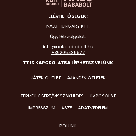
Hot Whee
ELÉRHETŐSÉGEK:
Jurassic 
NALU HUNGARY KFT.
Katicabo
Ügyfélszolgálat:
kalandjai
info@nalubababolt.hu
+36205435677
Lego
ITT IS KAPCSOLATBA LÉPHETSZ VELÜNK!
Mancs Őr
Minecraft
JÁTÉK OUTLET
AJÁNDÉK ÖTLETEK
Minyonok
TERMÉK CSERE/VISSZAKÜLDÉS
KAPCSOLAT
Monster 
IMPRESSZUM
ÁSZF
ADATVÉDELEM
Peppa Ma
Pizsihősö
RÓLUNK
Pókembe