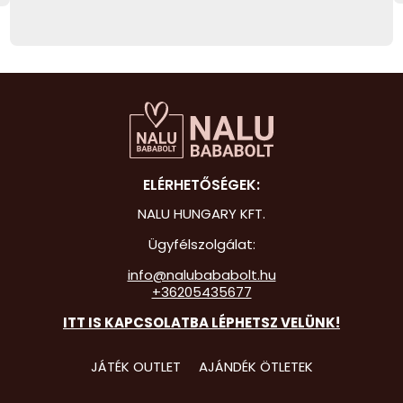
Hot Whee
Jurassic 
Katicabo
kalandjai
Lego
ELÉRHETŐSÉGEK:
Mancs Őr
NALU HUNGARY KFT.
Minecraft
Ügyfélszolgálat:
Minyonok
info@nalubababolt.hu
+36205435677
Monster 
ITT IS KAPCSOLATBA LÉPHETSZ VELÜNK!
Peppa Ma
Pizsihősö
JÁTÉK OUTLET
AJÁNDÉK ÖTLETEK
Pókembe