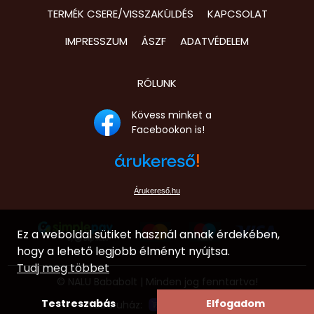
TERMÉK CSERE/VISSZAKÜLDÉS
KAPCSOLAT
Pokémon
IMPRESSZUM
ÁSZF
ADATVÉDELEM
Sam a tű
Fantasy
RÓLUNK
Snoopy
Kövess minket a
Sonic
Facebookon is!
Star War
Stranger 
Árukereső.hu
Super Ma
Ez a weboldal sütiket használ annak érdekében,
Superma
hogy a lehető legjobb élményt nyújtsa.
Színes
Tudj meg többet
© NALU Bababolt | Minden jog fenntartva!
Tini Nind
Testreszabás
Elfogadom
Webáruház: