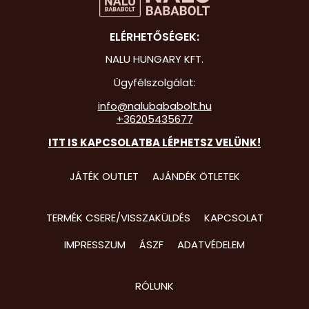
Hot Whee
ELÉRHETŐSÉGEK:
Jurassic 
NALU HUNGARY KFT.
Katicabo
Ügyfélszolgálat:
kalandjai
info@nalubababolt.hu
+36205435677
Lego
ITT IS KAPCSOLATBA LÉPHETSZ VELÜNK!
Mancs Őr
Minecraft
JÁTÉK OUTLET
AJÁNDÉK ÖTLETEK
Minyonok
TERMÉK CSERE/VISSZAKÜLDÉS
KAPCSOLAT
Monster 
IMPRESSZUM
ÁSZF
ADATVÉDELEM
Peppa Ma
Pizsihősö
RÓLUNK
Pókembe