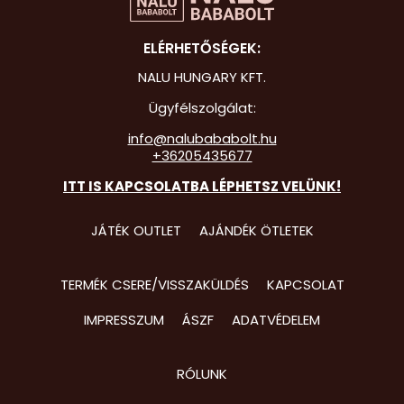
Hot Whee
ELÉRHETŐSÉGEK:
Jurassic 
NALU HUNGARY KFT.
Katicabo
Ügyfélszolgálat:
kalandjai
info@nalubababolt.hu
+36205435677
Lego
ITT IS KAPCSOLATBA LÉPHETSZ VELÜNK!
Mancs Őr
Minecraft
JÁTÉK OUTLET
AJÁNDÉK ÖTLETEK
Minyonok
TERMÉK CSERE/VISSZAKÜLDÉS
KAPCSOLAT
Monster 
IMPRESSZUM
ÁSZF
ADATVÉDELEM
Peppa Ma
Pizsihősö
RÓLUNK
Pókembe