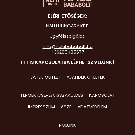
Hot Whee
ELÉRHETŐSÉGEK:
Jurassic 
NALU HUNGARY KFT.
Katicabo
Ügyfélszolgálat:
kalandjai
info@nalubababolt.hu
+36205435677
Lego
ITT IS KAPCSOLATBA LÉPHETSZ VELÜNK!
Mancs Őr
Minecraft
JÁTÉK OUTLET
AJÁNDÉK ÖTLETEK
Minyonok
TERMÉK CSERE/VISSZAKÜLDÉS
KAPCSOLAT
Monster 
IMPRESSZUM
ÁSZF
ADATVÉDELEM
Peppa Ma
Pizsihősö
RÓLUNK
Pókembe