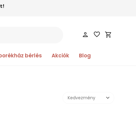
t!
favorite_border
person
shopping_cart
borékház bérlés
Akciók
Blog