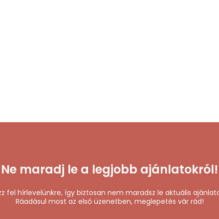
Ne maradj le a legjobb ajánlatokról!
zz fel hírlevelünkre, így biztosan nem maradsz le aktuális ajánlata
Ráadásul most az első üzenetben, meglepetés vár rád!