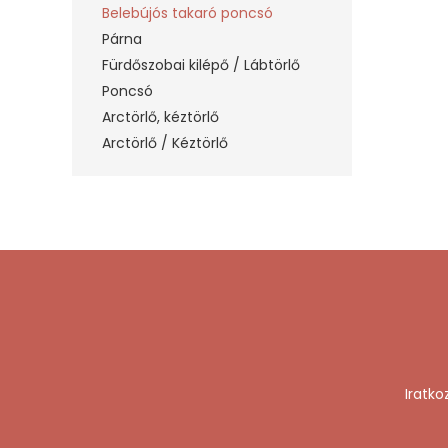
Belebújós takaró poncsó
Párna
Fürdőszobai kilépő / Lábtörlő
Poncsó
Arctörlő, kéztörlő
Arctörlő / Kéztörlő
Iratko