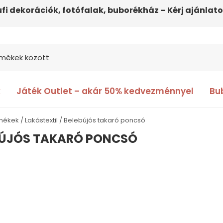
ufi dekorációk, fotófalak, buborékház – Kérj ajánlato
k
Játék Outlet – akár 50% kedvezménnyel
Bu
rmékek
Lakástextil
Belebújós takaró poncsó
BÚJÓS TAKARÓ PONCSÓ