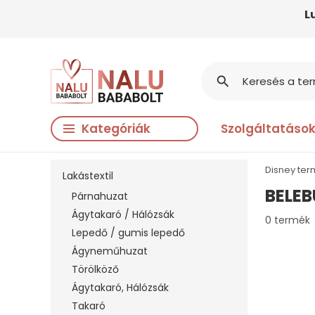
L
search
Kategóriák
Szolgáltatáso
Disney te
Lakástextil
BELE
Párnahuzat
Ágytakaró / Hálózsák
0 termék
Lepedő / gumis lepedő
Ágyneműhuzat
Törölköző
Ágytakaró, Hálózsák
Takaró