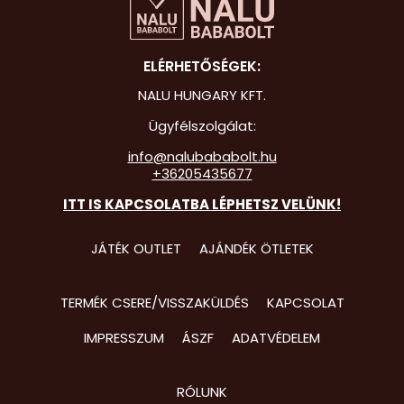
Hot Whee
ELÉRHETŐSÉGEK:
Jurassic 
NALU HUNGARY KFT.
Katicabo
kalandjai
Ügyfélszolgálat:
info@nalubababolt.hu
Lego
+36205435677
Mancs Őr
ITT IS KAPCSOLATBA LÉPHETSZ VELÜNK!
Minecraft
JÁTÉK OUTLET
AJÁNDÉK ÖTLETEK
Minyonok
Monster 
TERMÉK CSERE/VISSZAKÜLDÉS
KAPCSOLAT
Peppa Ma
IMPRESSZUM
ÁSZF
ADATVÉDELEM
Pizsihősö
RÓLUNK
Pókembe