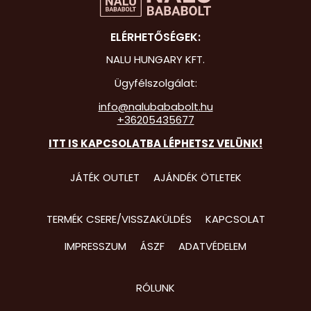
Hot Whee
ELÉRHETŐSÉGEK:
Jurassic 
NALU HUNGARY KFT.
Katicabo
Ügyfélszolgálat:
kalandjai
info@nalubababolt.hu
+36205435677
Lego
ITT IS KAPCSOLATBA LÉPHETSZ VELÜNK!
Mancs Őr
Minecraft
JÁTÉK OUTLET
AJÁNDÉK ÖTLETEK
Minyonok
TERMÉK CSERE/VISSZAKÜLDÉS
KAPCSOLAT
Monster 
IMPRESSZUM
ÁSZF
ADATVÉDELEM
Peppa Ma
Pizsihősö
RÓLUNK
Pókembe