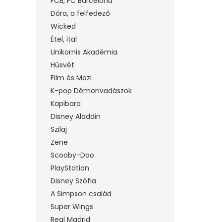
FCB, FC Barcelona
Dóra, a felfedező
Wicked
Étel, ital
Unikornis Akadémia
Húsvét
Film és Mozi
K-pop Démonvadászok
Kapibara
Disney Aladdin
Szilaj
Zene
Scooby-Doo
PlayStation
Disney Szófia
A Simpson család
Super Wings
Real Madrid