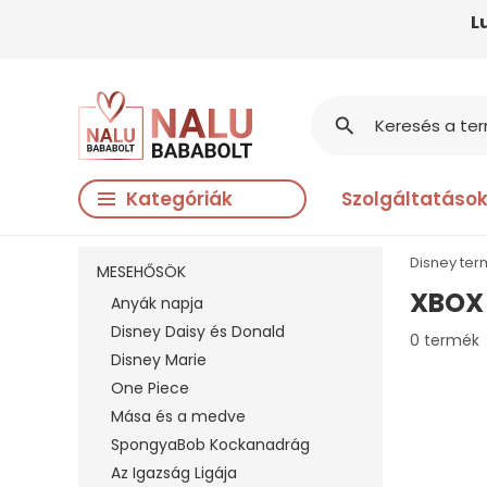
L
search
Kategóriák
Szolgáltatáso
Disney te
MESEHŐSÖK
XBOX
Anyák napja
Disney Daisy és Donald
0 termék
Disney Marie
One Piece
Mása és a medve
SpongyaBob Kockanadrág
Az Igazság Ligája