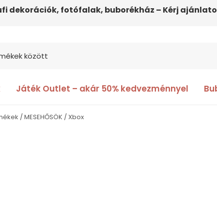
ufi dekorációk, fotófalak, buborékház – Kérj ajánlato
k
Játék Outlet – akár 50% kedvezménnyel
Bu
rmékek
MESEHŐSÖK
Xbox