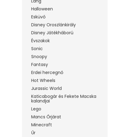
Láng
Halloween
Esküvő
Disney Oroszlánkirály
Disney Játékháború
Évszakok
Sonic
Snoopy
Fantasy
Erdei hercegnő
Hot Wheels
Jurassic World
Katicabogár és Fekete Macska
kalandjai
Lego
Mancs Őrjárat
Minecraft
Űr