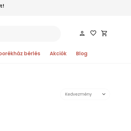
t!
favorite_border
person
shopping_cart
borékház bérlés
Akciók
Blog