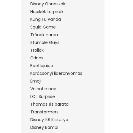
Disney Gonoszok
Hupikék törpikék
Kung Fu Panda
Squid Game
Trónok harca
Stumble Guys
Trollok
Grincs
Beetlejuice
Karácsonyi lidércnyomás
Emoji
Valentin nap
LOL Surprise
Thomas és barátai
Transformers
Disney 101 Kiskutya
Disney Bambi