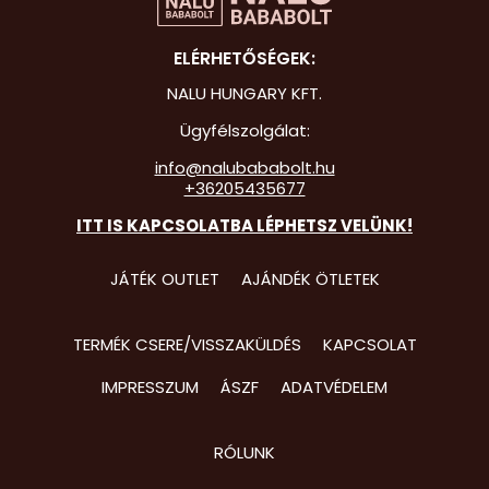
Hot Whee
ELÉRHETŐSÉGEK:
Jurassic 
NALU HUNGARY KFT.
Katicabo
Ügyfélszolgálat:
kalandjai
info@nalubababolt.hu
+36205435677
Lego
ITT IS KAPCSOLATBA LÉPHETSZ VELÜNK!
Mancs Őr
Minecraft
JÁTÉK OUTLET
AJÁNDÉK ÖTLETEK
Minyonok
TERMÉK CSERE/VISSZAKÜLDÉS
KAPCSOLAT
Monster 
IMPRESSZUM
ÁSZF
ADATVÉDELEM
Peppa Ma
Pizsihősö
RÓLUNK
Pókembe