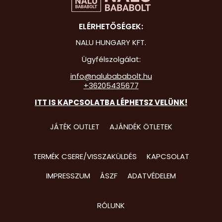
Hot Whee
ELÉRHETŐSÉGEK:
Jurassic 
NALU HUNGARY KFT.
Katicabo
Ügyfélszolgálat:
kalandjai
info@nalubababolt.hu
+36205435677
Lego
ITT IS KAPCSOLATBA LÉPHETSZ VELÜNK!
Mancs Őr
Minecraft
JÁTÉK OUTLET
AJÁNDÉK ÖTLETEK
Minyonok
TERMÉK CSERE/VISSZAKÜLDÉS
KAPCSOLAT
Monster 
IMPRESSZUM
ÁSZF
ADATVÉDELEM
Peppa Ma
Pizsihősö
RÓLUNK
Pókembe