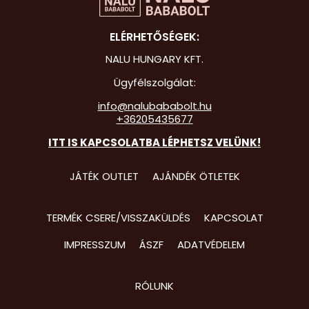
Hot Whee
ELÉRHETŐSÉGEK:
Jurassic 
NALU HUNGARY KFT.
Katicabo
Ügyfélszolgálat:
kalandjai
info@nalubababolt.hu
+36205435677
Lego
ITT IS KAPCSOLATBA LÉPHETSZ VELÜNK!
Mancs Őr
Minecraft
JÁTÉK OUTLET
AJÁNDÉK ÖTLETEK
Minyonok
TERMÉK CSERE/VISSZAKÜLDÉS
KAPCSOLAT
Monster 
IMPRESSZUM
ÁSZF
ADATVÉDELEM
Peppa Ma
Pizsihősö
RÓLUNK
Pókembe