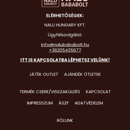
Hot Whee
ELÉRHETŐSÉGEK:
Jurassic 
NALU HUNGARY KFT.
Katicabo
Ügyfélszolgálat:
kalandjai
info@nalubababolt.hu
+36205435677
Lego
ITT IS KAPCSOLATBA LÉPHETSZ VELÜNK!
Mancs Őr
Minecraft
JÁTÉK OUTLET
AJÁNDÉK ÖTLETEK
Minyonok
TERMÉK CSERE/VISSZAKÜLDÉS
KAPCSOLAT
Monster 
IMPRESSZUM
ÁSZF
ADATVÉDELEM
Peppa Ma
Pizsihősö
RÓLUNK
Pókembe