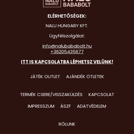
Hot Whee
ELÉRHETŐSÉGEK:
Jurassic 
NALU HUNGARY KFT.
Katicabo
Ügyfélszolgálat:
kalandjai
info@nalubababolt.hu
+36205435677
Lego
ITT IS KAPCSOLATBA LÉPHETSZ VELÜNK!
Mancs Őr
Minecraft
JÁTÉK OUTLET
AJÁNDÉK ÖTLETEK
Minyonok
TERMÉK CSERE/VISSZAKÜLDÉS
KAPCSOLAT
Monster 
IMPRESSZUM
ÁSZF
ADATVÉDELEM
Peppa Ma
Pizsihősö
RÓLUNK
Pókembe