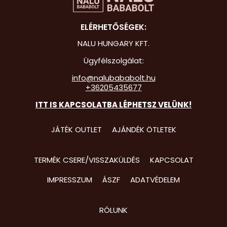
Hot Whee
ELÉRHETŐSÉGEK:
Jurassic 
NALU HUNGARY KFT.
Katicabo
Ügyfélszolgálat:
kalandjai
info@nalubababolt.hu
+36205435677
Lego
ITT IS KAPCSOLATBA LÉPHETSZ VELÜNK!
Mancs Őr
Minecraft
JÁTÉK OUTLET
AJÁNDÉK ÖTLETEK
Minyonok
TERMÉK CSERE/VISSZAKÜLDÉS
KAPCSOLAT
Monster 
IMPRESSZUM
ÁSZF
ADATVÉDELEM
Peppa Ma
Pizsihősö
RÓLUNK
Pókembe