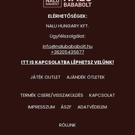
Hot Whee
ELÉRHETŐSÉGEK:
Jurassic 
NALU HUNGARY KFT.
Katicabo
Ügyfélszolgálat:
kalandjai
info@nalubababolt.hu
+36205435677
Lego
ITT IS KAPCSOLATBA LÉPHETSZ VELÜNK!
Mancs Őr
Minecraft
JÁTÉK OUTLET
AJÁNDÉK ÖTLETEK
Minyonok
TERMÉK CSERE/VISSZAKÜLDÉS
KAPCSOLAT
Monster 
IMPRESSZUM
ÁSZF
ADATVÉDELEM
Peppa Ma
Pizsihősö
RÓLUNK
Pókembe