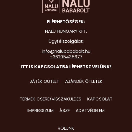
Hot Whee
ELÉRHETŐSÉGEK:
Jurassic 
NALU HUNGARY KFT.
Katicabo
kalandjai
Ügyfélszolgálat:
info@nalubababolt.hu
Lego
+36205435677
Mancs Őr
ITT IS KAPCSOLATBA LÉPHETSZ VELÜNK!
Minecraft
JÁTÉK OUTLET
AJÁNDÉK ÖTLETEK
Minyonok
Monster 
TERMÉK CSERE/VISSZAKÜLDÉS
KAPCSOLAT
Peppa Ma
IMPRESSZUM
ÁSZF
ADATVÉDELEM
Pizsihősö
RÓLUNK
Pókembe