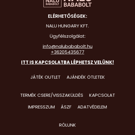
Hot Whee
ELÉRHETŐSÉGEK:
Jurassic 
NALU HUNGARY KFT.
Katicabo
Ügyfélszolgálat:
kalandjai
info@nalubababolt.hu
+36205435677
Lego
ITT IS KAPCSOLATBA LÉPHETSZ VELÜNK!
Mancs Őr
Minecraft
JÁTÉK OUTLET
AJÁNDÉK ÖTLETEK
Minyonok
TERMÉK CSERE/VISSZAKÜLDÉS
KAPCSOLAT
Monster 
IMPRESSZUM
ÁSZF
ADATVÉDELEM
Peppa Ma
Pizsihősö
RÓLUNK
Pókembe