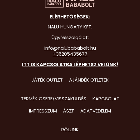
Hot Whee
ELÉRHETŐSÉGEK:
Jurassic 
NALU HUNGARY KFT.
Katicabo
Ügyfélszolgálat:
kalandjai
info@nalubababolt.hu
+36205435677
Lego
ITT IS KAPCSOLATBA LÉPHETSZ VELÜNK!
Mancs Őr
Minecraft
JÁTÉK OUTLET
AJÁNDÉK ÖTLETEK
Minyonok
TERMÉK CSERE/VISSZAKÜLDÉS
KAPCSOLAT
Monster 
IMPRESSZUM
ÁSZF
ADATVÉDELEM
Peppa Ma
Pizsihősö
RÓLUNK
Pókembe