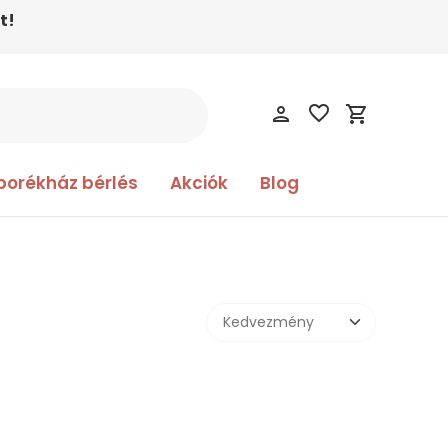
t!
favorite_border
person
shopping_cart
borékház bérlés
Akciók
Blog