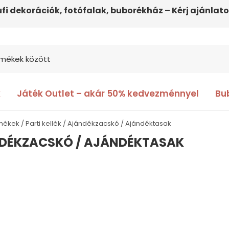
ufi dekorációk, fotófalak, buborékház – Kérj ajánlato
k
Játék Outlet – akár 50% kedvezménnyel
Bu
rmékek
Parti kellék
Ajándékzacskó / Ajándéktasak
DÉKZACSKÓ / AJÁNDÉKTASAK