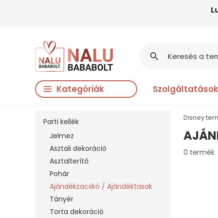
L
search
Kategóriák
Szolgáltatáso
Disney te
Parti kellék
AJÁN
Jelmez
Asztali dekoráció
0 termék
Asztalterítő
Pohár
Ajándékzacskó / Ajándéktasak
Tányér
Torta dekoráció