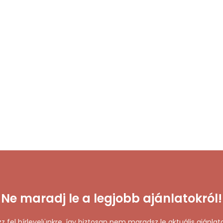
Ne maradj le a legjobb ajánlatokról!
zz fel hírlevelünkre, így biztosan nem maradsz le aktuális ajánlata