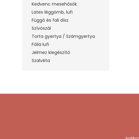
Kedvenc mesehősök
Latex léggömb, lufi
Függő és fali dísz
Szívószál
Torta gyertya / Számgyertya
Fólia lufi
Jelmez kiegészítő
Szalvéta
Iratko