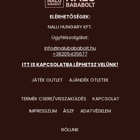
Hot Whee
ELÉRHETŐSÉGEK:
Jurassic 
NALU HUNGARY KFT.
Katicabo
Ügyfélszolgálat:
kalandjai
info@nalubababolt.hu
+36205435677
Lego
ITT IS KAPCSOLATBA LÉPHETSZ VELÜNK!
Mancs Őr
Minecraft
JÁTÉK OUTLET
AJÁNDÉK ÖTLETEK
Minyonok
TERMÉK CSERE/VISSZAKÜLDÉS
KAPCSOLAT
Monster 
IMPRESSZUM
ÁSZF
ADATVÉDELEM
Peppa Ma
Pizsihősö
RÓLUNK
Pókembe