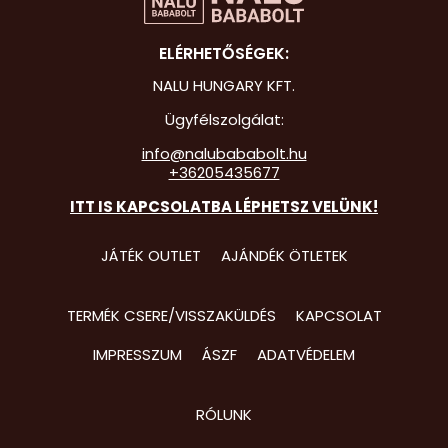
Hot Whee
ELÉRHETŐSÉGEK:
Jurassic 
NALU HUNGARY KFT.
Katicabo
Ügyfélszolgálat:
kalandjai
info@nalubababolt.hu
+36205435677
Lego
ITT IS KAPCSOLATBA LÉPHETSZ VELÜNK!
Mancs Őr
Minecraft
JÁTÉK OUTLET
AJÁNDÉK ÖTLETEK
Minyonok
TERMÉK CSERE/VISSZAKÜLDÉS
KAPCSOLAT
Monster 
IMPRESSZUM
ÁSZF
ADATVÉDELEM
Peppa Ma
Pizsihősö
RÓLUNK
Pókembe