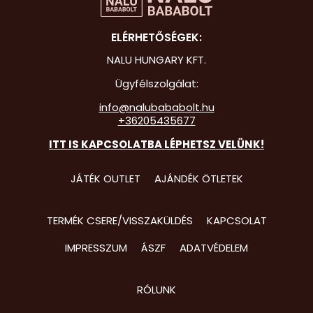
Hot Whee
ELÉRHETŐSÉGEK:
Jurassic 
NALU HUNGARY KFT.
Katicabo
Ügyfélszolgálat:
kalandjai
info@nalubababolt.hu
+36205435677
Lego
ITT IS KAPCSOLATBA LÉPHETSZ VELÜNK!
Mancs Őr
Minecraft
JÁTÉK OUTLET
AJÁNDÉK ÖTLETEK
Minyonok
TERMÉK CSERE/VISSZAKÜLDÉS
KAPCSOLAT
Monster 
IMPRESSZUM
ÁSZF
ADATVÉDELEM
Peppa Ma
Pizsihősö
RÓLUNK
Pókembe