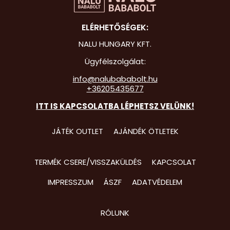
Hot Whee
ELÉRHETŐSÉGEK:
Jurassic 
NALU HUNGARY KFT.
Katicabo
Ügyfélszolgálat:
kalandjai
info@nalubababolt.hu
+36205435677
Lego
ITT IS KAPCSOLATBA LÉPHETSZ VELÜNK!
Mancs Őr
Minecraft
JÁTÉK OUTLET
AJÁNDÉK ÖTLETEK
Minyonok
TERMÉK CSERE/VISSZAKÜLDÉS
KAPCSOLAT
Monster 
IMPRESSZUM
ÁSZF
ADATVÉDELEM
Peppa Ma
Pizsihősö
RÓLUNK
Pókembe