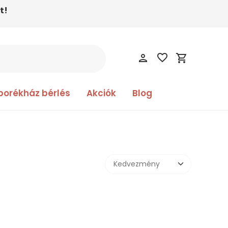
t!
favorite_border
person
shopping_cart
borékház bérlés
Akciók
Blog