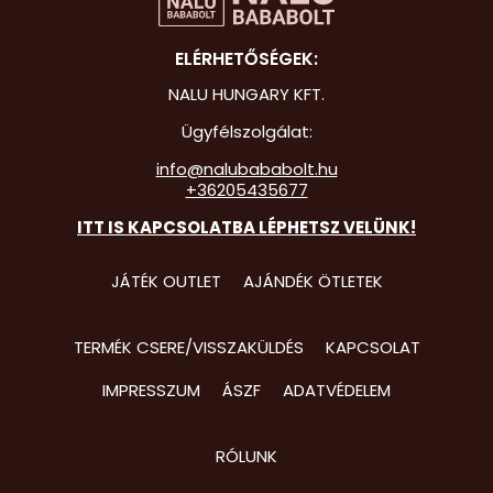
Hot Whee
ELÉRHETŐSÉGEK:
Jurassic 
NALU HUNGARY KFT.
Katicabo
Ügyfélszolgálat:
kalandjai
info@nalubababolt.hu
+36205435677
Lego
ITT IS KAPCSOLATBA LÉPHETSZ VELÜNK!
Mancs Őr
Minecraft
JÁTÉK OUTLET
AJÁNDÉK ÖTLETEK
Minyonok
TERMÉK CSERE/VISSZAKÜLDÉS
KAPCSOLAT
Monster 
IMPRESSZUM
ÁSZF
ADATVÉDELEM
Peppa Ma
Pizsihősö
RÓLUNK
Pókembe