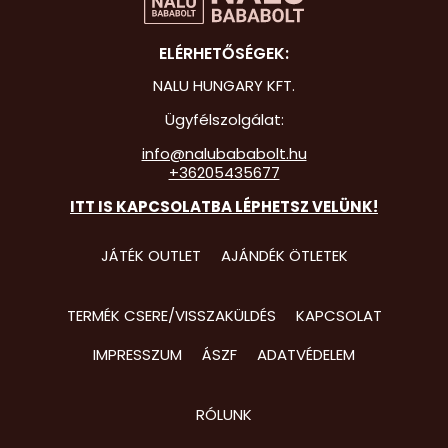
Hot Whee
ELÉRHETŐSÉGEK:
Jurassic 
NALU HUNGARY KFT.
Katicabo
Ügyfélszolgálat:
kalandjai
info@nalubababolt.hu
+36205435677
Lego
ITT IS KAPCSOLATBA LÉPHETSZ VELÜNK!
Mancs Őr
Minecraft
JÁTÉK OUTLET
AJÁNDÉK ÖTLETEK
Minyonok
TERMÉK CSERE/VISSZAKÜLDÉS
KAPCSOLAT
Monster 
IMPRESSZUM
ÁSZF
ADATVÉDELEM
Peppa Ma
Pizsihősö
RÓLUNK
Pókembe