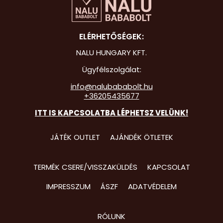
Hot Whee
ELÉRHETŐSÉGEK:
Jurassic 
NALU HUNGARY KFT.
Katicabo
kalandjai
Ügyfélszolgálat:
info@nalubababolt.hu
Lego
+36205435677
Mancs Őr
ITT IS KAPCSOLATBA LÉPHETSZ VELÜNK!
Minecraft
JÁTÉK OUTLET
AJÁNDÉK ÖTLETEK
Minyonok
Monster 
TERMÉK CSERE/VISSZAKÜLDÉS
KAPCSOLAT
Peppa Ma
IMPRESSZUM
ÁSZF
ADATVÉDELEM
Pizsihősö
RÓLUNK
Pókembe