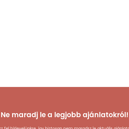
Ne maradj le a legjobb ajánlatokról!
zz fel hírlevelünkre, így biztosan nem maradsz le aktuális ajánlata