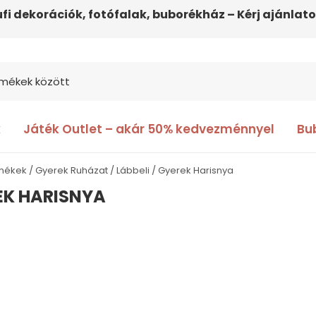
ufi dekorációk, fotófalak, buborékház – Kérj ajánlato
k
Játék Outlet – akár 50% kedvezménnyel
Bu
rmékek
Gyerek Ruházat / Lábbeli
Gyerek Harisnya
EK HARISNYA