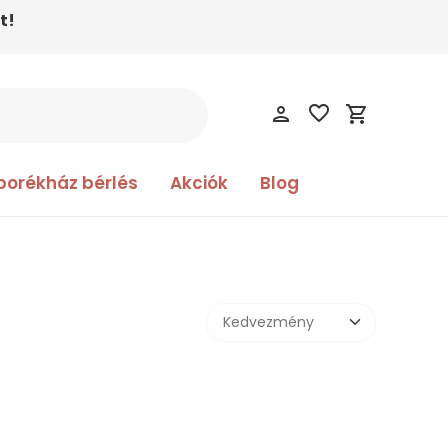
t!
favorite_border
person
shopping_cart
borékház bérlés
Akciók
Blog