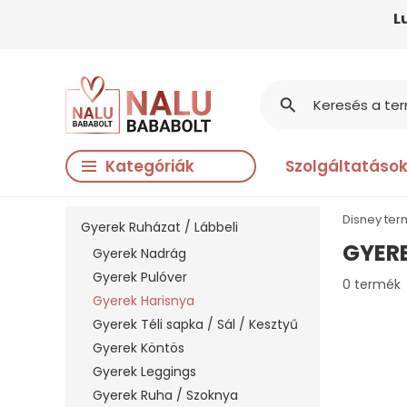
L
search
Kategóriák
Szolgáltatáso
Disney te
Gyerek Ruházat / Lábbeli
GYER
Gyerek Nadrág
Gyerek Pulóver
0 termék
Gyerek Harisnya
Gyerek Téli sapka / Sál / Kesztyű
Gyerek Köntös
Gyerek Leggings
Gyerek Ruha / Szoknya