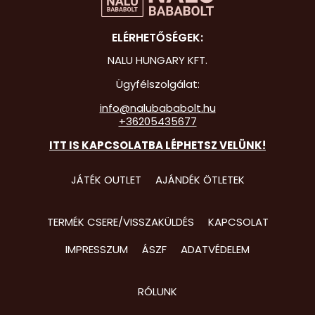
Hot Whee
ELÉRHETŐSÉGEK:
Jurassic 
NALU HUNGARY KFT.
Katicabo
Ügyfélszolgálat:
kalandjai
info@nalubababolt.hu
+36205435677
Lego
ITT IS KAPCSOLATBA LÉPHETSZ VELÜNK!
Mancs Őr
Minecraft
JÁTÉK OUTLET
AJÁNDÉK ÖTLETEK
Minyonok
TERMÉK CSERE/VISSZAKÜLDÉS
KAPCSOLAT
Monster 
IMPRESSZUM
ÁSZF
ADATVÉDELEM
Peppa Ma
Pizsihősö
RÓLUNK
Pókembe