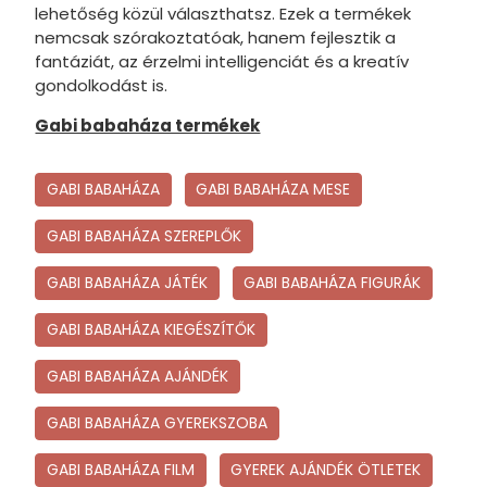
Szilaj
lehetőség közül választhatsz. Ezek a termékek
nemcsak szórakoztatóak, hanem fejlesztik a
Disney Al
fantáziát, az érzelmi intelligenciát és a kreatív
gondolkodást is.
Disney Dr.
Gabi babaháza termékek
Xbox
Cartoon 
GABI BABAHÁZA
GABI BABAHÁZA MESE
Garfield
GABI BABAHÁZA SZEREPLŐK
Playmobil
GABI BABAHÁZA JÁTÉK
GABI BABAHÁZA FIGURÁK
Bob, a me
GABI BABAHÁZA KIEGÉSZÍTŐK
FCB, FC 
Dóra, a f
GABI BABAHÁZA AJÁNDÉK
Wicked
GABI BABAHÁZA GYEREKSZOBA
Étel, ital
GABI BABAHÁZA FILM
GYEREK AJÁNDÉK ÖTLETEK