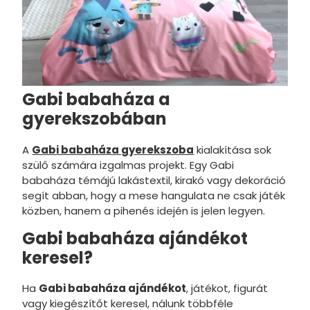
A Simpso
Super Wi
Real Mad
Gabi babaháza a
Bakugan
gyerekszobában
WOW Gen
A
Gabi babaháza gyerekszoba
kialakítása sok
NASA
szülő számára izgalmas projekt. Egy Gabi
babaháza témájú lakástextil, kirakó vagy dekoráció
A nagy p
segít abban, hogy a mese hangulata ne csak játék
Hősakad
közben, hanem a pihenés idején is jelen legyen.
Power Ra
Gabi babaháza ajándékot
keresel?
Hunter X 
Így neve
Ha
Gabi babaháza ajándékot
, játékot, figurát
vagy kiegészítőt keresel, nálunk többféle