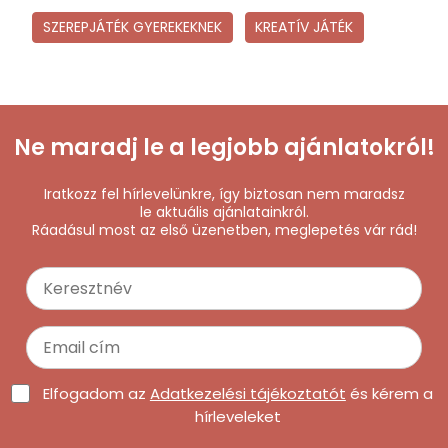
Unikorni
SZEREPJÁTÉK GYEREKEKNEK
KREATÍV JÁTÉK
Húsvét
Film és M
K-pop D
Ne maradj le a legjobb ajánlatokról!
Kapibara
Iratkozz fel hírlevelünkre, így biztosan nem maradsz
Brainrot
le aktuális ajánlatainkról.
Ráadásul most az első üzenetben, meglepetés vár rád!
Bosszúáll
Bluey
Elfogadom az
Adatkezelési tájékoztatót
és kérem a
hírleveleket