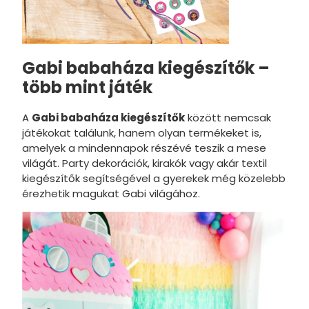
Thomas é
Transfor
Disney 10
Gabi babaháza kiegészítők –
több mint játék
Disney B
Wednesd
A
Gabi babaháza kiegészítők
között nemcsak
játékokat találunk, hanem olyan termékeket is,
Deadpool
amelyek a mindennapok részévé teszik a mese
világát. Party dekorációk, kirakók vagy akár textil
Fisher-Pr
kiegészítők segítségével a gyerekek még közelebb
Naruto
érezhetik magukat Gabi világához.
Play-Doh
Clemento
Crazy Ch
Disney Cl