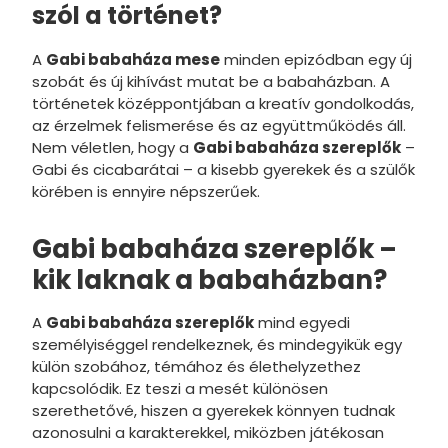
szól a történet?
Csomagtermékek
Disney Cs
Baba Téi 
Fehérne
Ágytakar
Harisnya
Gyerek Té
Pohár
Kalap, cs
Társasját
I-Size 40
Gyerek Ruházat
Disney D
Baba Téli
Arctörlő /
Gyerek F
Gyerek H
Asztalter
Ajándékz
Plüssjáté
I-Size 12
A
Gabi babaháza mese
minden epizódban egy új
szobát és új kihívást mutat be a babaházban. A
Gyerek Ruházat / Lábbeli
Disney Lil
Gyerek Pu
Gyerek Pu
Asztali d
Jelmez
I-Size 4
történetek középpontjában a kreatív gondolkodás,
az érzelmek felismerése és az együttműködés áll.
Parti kellék
Disney E
Gyerek N
Gyerek K
Szalvéta
Latex lég
I-Size 4
Nem véletlen, hogy a
Gabi babaháza szereplők
–
Gabi és cicabarátai – a kisebb gyerekek és a szülők
Kiegészítők
Disney H
Gyerek Pó
Party sze
I-Size 13
körében is ennyire népszerűek.
Gyerekdivat / Kiegészítő
Disney J
Meghívó,
Gabi babaháza szereplők –
Outlet Disney termékek
Karácson
Pohár
kik laknak a babaházban?
Játék / Gyerekszoba
Disney W
Asztalter
A
Gabi babaháza szereplők
mind egyedi
II. osztályú termékek
Disney M
Asztali dí
személyiséggel rendelkeznek, és mindegyikük egy
Ünnepek / Alkalmak
Disney M
Jelmez ki
külön szobához, témához és élethelyzethez
kapcsolódik. Ez teszi a mesét különösen
Akciós termékek
Disney Mi
szerethetővé, hiszen a gyerekek könnyen tudnak
azonosulni a karakterekkel, miközben játékosan
Party kellékek
Disney V