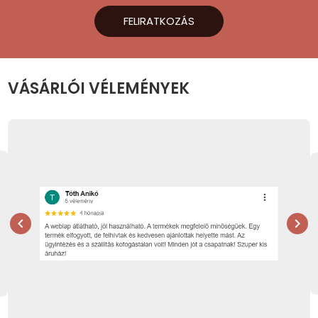
FELIRATKOZÁS
VÁSÁRLÓI VÉLEMÉNYEK
chevron_left
chevron_right