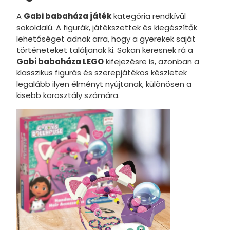
Unikornis
A
Gabi babaháza játék
kategória rendkívül
Első szül
sokoldalú. A figurák, játékszettek és
kiegészítők
lehetőséget adnak arra, hogy a gyerekek saját
Láng
történeteket találjanak ki. Sokan keresnek rá a
Hallowee
Gabi babaháza LEGO
kifejezésre is, azonban a
klasszikus figurás és szerepjátékos készletek
Esküvő
legalább ilyen élményt nyújtanak, különösen a
kisebb korosztály számára.
Disney Or
Disney J
Évszakok
Űr
Anyák na
Valentin 
LOL Surpr