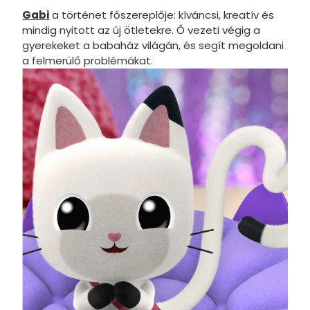
Gabi
a történet főszereplője: kíváncsi, kreatív és
Hot Whee
mindig nyitott az új ötletekre. Ő vezeti végig a
gyerekeket a babaház világán, és segít megoldani
Jurassic 
a felmerülő problémákat.
Katicabo
kalandjai
Lego
Mancs Őr
Minecraft
Minyonok
Monster 
Peppa Ma
Pizsihősö
Pókembe