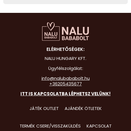
ELÉRHETŐSÉGEK:
NALU HUNGARY KFT.
Ügyfélszolgálat:
info@nalubababolt.hu
+36205435677
ITT IS KAPCSOLATBA LÉPHETSZ VELÜNK!
JÁTÉK OUTLET
AJÁNDÉK ÖTLETEK
TERMÉK CSERE/VISSZAKÜLDÉS
KAPCSOLAT