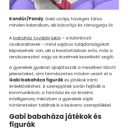
Pokémon
Kandúr/Pandy
, Gabi cicája, hűséges társa
Sam a tű
minden kalandban, aki bátorítja és támogatja őt.
Fantasy
A
babaház további lakói
– a különböző
Snoopy
cicakarakterek – mind sajátos tulajdonságokat
képviselnek: van, aki a kreativitásban erős, más a
Sonic
rendszerezést vagy az érzelmek kezelését segíti.
Star War
A gyerekek gyakran újrajátsszák a mesében látott
jeleneteket, ami természetes módon vezet el a
Stranger 
Gabi babaháza figurák
és játékok iránti
Super Ma
érdeklődéshez. A szerepjáték során fejlődik a
kommunikáció, a fantázia és az érzelmi
Superma
intelligencia, miközben a gyerekek saját
történeteket találnak ki a kedvenc szereplőikkel.
Színes
Gabi babaháza játékok és
Tini Nind
figurák