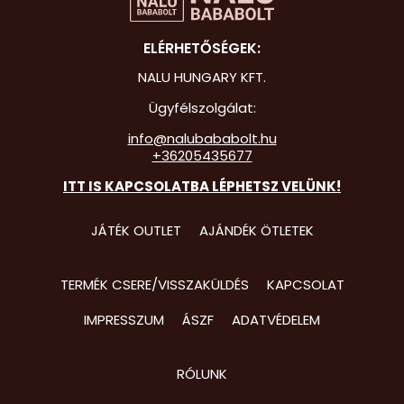
Hot Whee
ELÉRHETŐSÉGEK:
Jurassic 
NALU HUNGARY KFT.
Katicabo
Ügyfélszolgálat:
kalandjai
info@nalubababolt.hu
+36205435677
Lego
ITT IS KAPCSOLATBA LÉPHETSZ VELÜNK!
Mancs Őr
Minecraft
JÁTÉK OUTLET
AJÁNDÉK ÖTLETEK
Minyonok
TERMÉK CSERE/VISSZAKÜLDÉS
KAPCSOLAT
Monster 
IMPRESSZUM
ÁSZF
ADATVÉDELEM
Peppa Ma
Pizsihősö
RÓLUNK
Pókembe