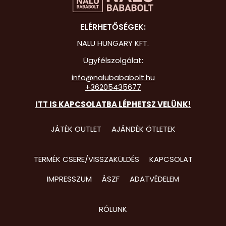
Hot Whee
ELÉRHETŐSÉGEK:
Jurassic 
NALU HUNGARY KFT.
Katicabo
Ügyfélszolgálat:
kalandjai
info@nalubababolt.hu
+36205435677
Lego
ITT IS KAPCSOLATBA LÉPHETSZ VELÜNK!
Mancs Őr
Minecraft
JÁTÉK OUTLET
AJÁNDÉK ÖTLETEK
Minyonok
TERMÉK CSERE/VISSZAKÜLDÉS
KAPCSOLAT
Monster 
IMPRESSZUM
ÁSZF
ADATVÉDELEM
Peppa Ma
Pizsihősö
RÓLUNK
Pókembe