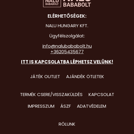
Hot Whee
ELÉRHETŐSÉGEK:
Jurassic 
NALU HUNGARY KFT.
Katicabo
Ügyfélszolgálat:
kalandjai
info@nalubababolt.hu
+36205435677
Lego
ITT IS KAPCSOLATBA LÉPHETSZ VELÜNK!
Mancs Őr
Minecraft
JÁTÉK OUTLET
AJÁNDÉK ÖTLETEK
Minyonok
TERMÉK CSERE/VISSZAKÜLDÉS
KAPCSOLAT
Monster 
IMPRESSZUM
ÁSZF
ADATVÉDELEM
Peppa Ma
Pizsihősö
RÓLUNK
Pókembe